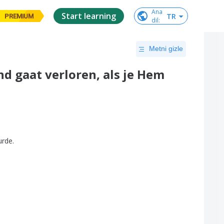
Ana

Start learning
TR
PREMIUM
dil
:
Metni gizle
d gaat verloren, als je Hem
urde
.