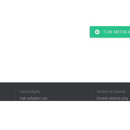
TÜM METNI 
Yasal bilgiler
Yardım ve Destek
Hak sahipleri için
Destek ekibine ulaş
Gizlilik Politikası
FAQ
Kullanıcı Sözleşmesi