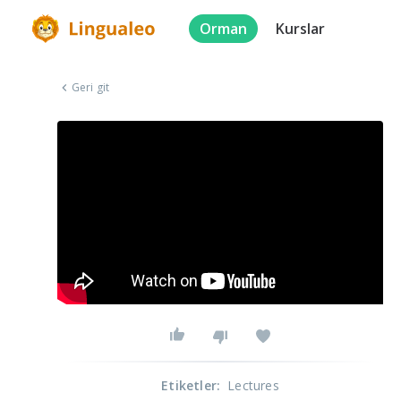
Orman
Kurslar
Geri git
Etiketler
:
Lectures