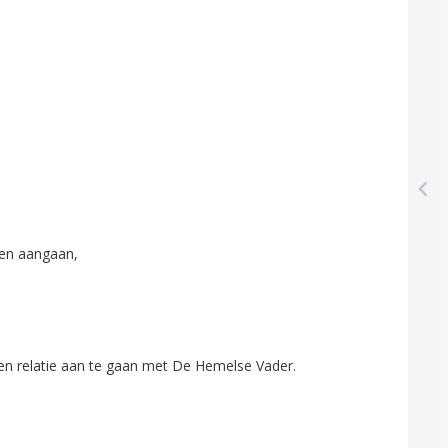
en
aangaan
,
en
relatie
aan
te
gaan
met
De
Hemelse
Vader
.