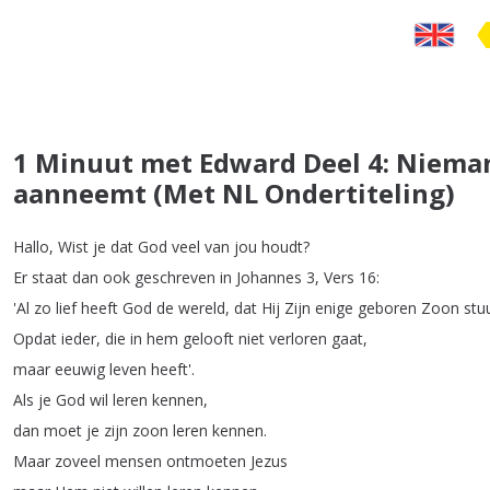
1 Minuut met Edward Deel 4: Nieman
aanneemt (Met NL Ondertiteling)
Hallo
,
Wist
je
dat
God
veel
van
jou
houdt
?
Er
staat
dan
ook
geschreven
in
Johannes
3,
Vers
16:
'Al
zo
lief
heeft
God
de
wereld
,
dat
Hij
Zijn
enige
geboren
Zoon
stu
Opdat
ieder
,
die
in
hem
gelooft
niet
verloren
gaat
,
maar
eeuwig
leven
heeft'.
Als
je
God
wil
leren
kennen
,
dan
moet
je
zijn
zoon
leren
kennen
.
Maar
zoveel
mensen
ontmoeten
Jezus