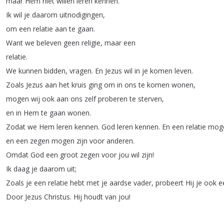
maar
Hem
niet
willen
leren
kennen
.
Ik
wil
je
daarom
uitnodigingen
,
om
een
relatie
aan
te
gaan
.
Want
we
beleven
geen
religie
,
maar
een
relatie
.
We
kunnen
bidden
,
vragen
.
En
Jezus
wil
in
je
komen
leven
.
Zoals
Jezus
aan
het
kruis
ging
om
in
ons
te
komen
wonen
,
mogen
wij
ook
aan
ons
zelf
proberen
te
sterven
,
en
in
Hem
te
gaan
wonen
.
Zodat
we
Hem
leren
kennen
.
God
leren
kennen
.
En
een
relatie
mog
en
een
zegen
mogen
zijn
voor
anderen
.
Omdat
God
een
groot
zegen
voor
jou
wil
zijn
!
Ik
daag
je
daarom
uit
;
Zoals
je
een
relatie
hebt
met
je
aardse
vader
,
probeert
Hij
je
ook
e
Door
Jezus
Christus
.
Hij
houdt
van
jou
!