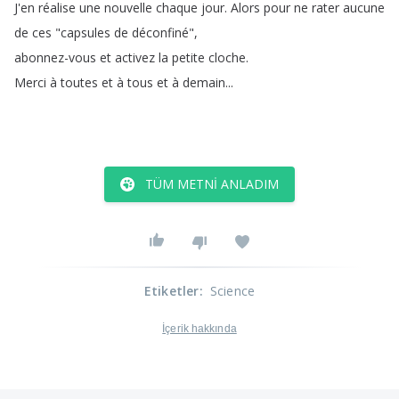
J'en
réalise
une
nouvelle
chaque
jour
.
Alors
pour
ne
rater
aucune
de
ces
"
capsules
de
déconfiné
",
abonnez-vous
et
activez
la
petite
cloche
.
Merci
à
toutes
et
à
tous
et
à
demain
...
TÜM METNI ANLADIM
Etiketler
:
Science
İçerik hakkında