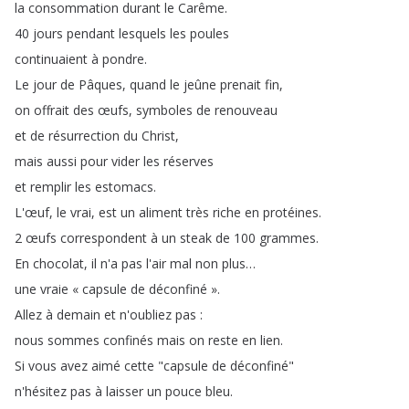
la
consommation
durant
le
Carême
.
40
jours
pendant
lesquels
les
poules
continuaient
à
pondre
.
Le
jour
de
Pâques
,
quand
le
jeûne
prenait
fin
,
on
offrait
des
œufs
,
symboles
de
renouveau
et
de
résurrection
du
Christ
,
mais
aussi
pour
vider
les
réserves
et
remplir
les
estomacs
.
L'œuf
,
le
vrai
,
est
un
aliment
très
riche
en
protéines
.
2
œufs
correspondent
à
un
steak
de
100
grammes
.
En
chocolat
,
il
n'a
pas
l'air
mal
non
plus
…
une
vraie
«
capsule
de
déconfiné
»
.
Allez
à
demain
et
n'oubliez
pas
:
nous
sommes
confinés
mais
on
reste
en
lien
.
Si
vous
avez
aimé
cette
"
capsule
de
déconfiné
"
n'hésitez
pas
à
laisser
un
pouce
bleu
.