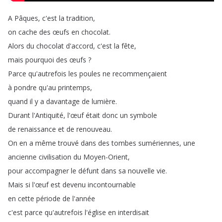
A
Pâques
,
c'est
la
tradition
,
on
cache
des
œufs
en
chocolat
.
Alors
du
chocolat
d'accord
,
c'est
la
fête
,
mais
pourquoi
des
œufs
?
Parce
qu'autrefois
les
poules
ne
recommençaient
à
pondre
qu'au
printemps
,
quand
il
y
a
davantage
de
lumière
.
Durant
l'Antiquité
,
l'œuf
était
donc
un
symbole
de
renaissance
et
de
renouveau
.
On
en
a
même
trouvé
dans
des
tombes
sumériennes
,
une
ancienne
civilisation
du
Moyen-Orient
,
pour
accompagner
le
défunt
dans
sa
nouvelle
vie
.
Mais
si
l'œuf
est
devenu
incontournable
en
cette
période
de
l'année
c'est
parce
qu'autrefois
l'église
en
interdisait