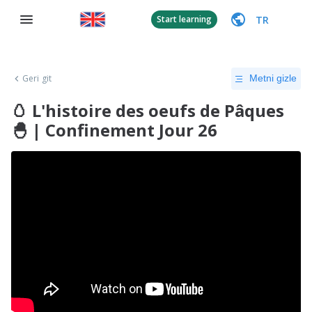
TR
Start learning
Geri git
Metni gizle
🥚 L'histoire des oeufs de Pâques
🐣 | Confinement Jour 26