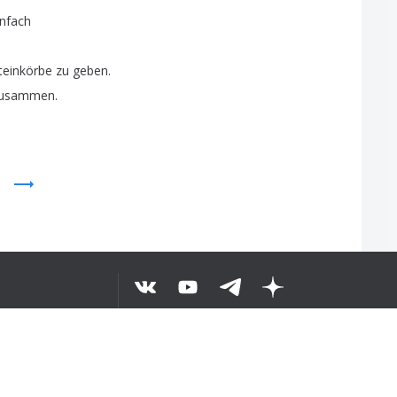
infach
teinkörbe
zu
geben
.
usammen
.
ANLADIM