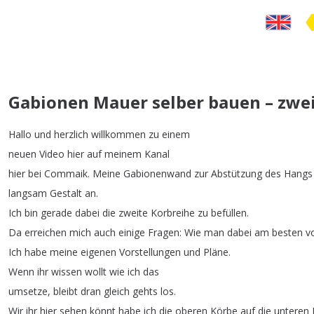
Gabionen Mauer selber bauen – zweit
Hallo
und
herzlich
willkommen
zu
einem
neuen
Video
hier
auf
meinem
Kanal
hier
bei
Commaik
.
Meine
Gabionenwand
zur
Abstützung
des
Hangs
langsam
Gestalt
an
.
Ich
bin
gerade
dabei
die
zweite
Korbreihe
zu
befüllen
.
Da
erreichen
mich
auch
einige
Fragen
:
Wie
man
dabei
am
besten
v
Ich
habe
meine
eigenen
Vorstellungen
und
Pläne
.
Wenn
ihr
wissen
wollt
wie
ich
das
umsetze
,
bleibt
dran
gleich
gehts
los
.
Wir
ihr
hier
sehen
könnt
habe
ich
die
oberen
Körbe
auf
die
unteren