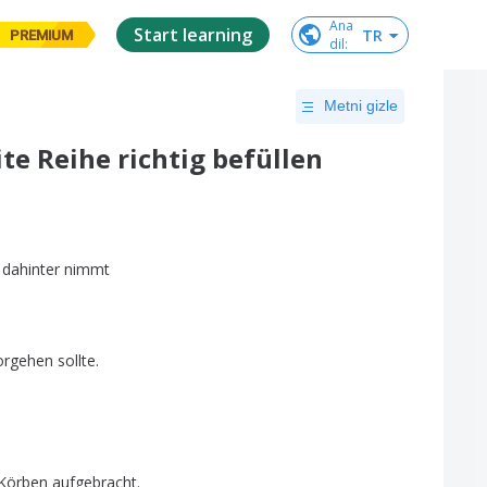
Ana

Start learning
TR
PREMIUM
dil
:
Metni gizle
e Reihe richtig befüllen
dahinter
nimmt
orgehen
sollte
.
Körben
aufgebracht
.