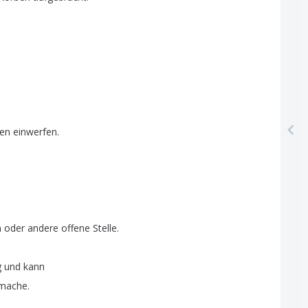
en
einwerfen
.
n
oder
andere
offene
Stelle
.
g
und
kann
mache
.