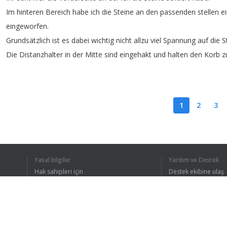
Im
hinteren
Bereich
habe
ich
die
Steine
an
den
passenden
stellen
e
eingeworfen
.
Grundsätzlich
ist
es
dabei
wichtig
nicht
allzu
viel
Spannung
auf
die
S
Die
Distanzhalter
in
der
Mitte
sind
eingehakt
und
halten
den
Korb
z
1
2
3
TÜM METNI 
Yasal bilgiler
Yardım ve Destek
Hak sahipleri için
Destek ekibine ulaş
Gizlilik Politikası
FAQ
Kullanıcı Sözleşmesi