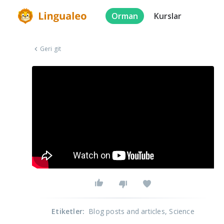
Orman
Kurslar
Geri git
Etiketler
:
Blog posts and articles
, Science