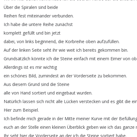
Über
die
Spiralen
sind
beide
Reihen
fest
miteinander
verbunden
.
Ich
habe
die
untere
Reihe
zunächst
komplett
gefüllt
und
bin
jetzt
dabei
,
von
links
beginnend
,
die
Korbreihe
oben
aufzufüllen
.
Auf
der
linken
Seite
seht
ihr
wie
weit
ich
bereits
gekommen
bin
.
Grundsätzlich
könnte
ich
die
Steine
einfach
mit
einem
Eimer
von
ob
Allerdings
ist
es
mir
wichtig
ein
schönes
Bild
,
zumindest
an
der
Vorderseite
zu
bekommen
.
Aus
diesem
Grund
sind
die
Steine
alle
von
Hand
sortiert
und
eingebaut
wurden
.
Natürlich
lassen
sich
nicht
alle
Lücken
verstecken
und
es
gibt
die
ei
Hier
zum
Beispiel
.
Ich
befinde
mich
gerade
in
der
Mitte
meiner
Kurve
mit
der
Befüllun
euch
an
der
Stelle
einen
kleinen
Überblick
geben
wie
ich
das
ganze
Ihr
seht
hier
die
Vorderseite
an
der
ich
die
Steine
sortiert
habe
.