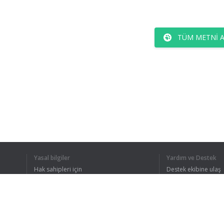
TÜM METNI 
Yasal bilgiler
Yardım ve Destek
Hak sahipleri için
Destek ekibine ulaş
Gizlilik Politikası
FAQ
Kullanıcı Sözleşmesi