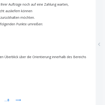
Ihrer
Aufträge
noch
auf
eine
Zahlung
warten
,
icht
ausliefern
können
zurückhalten
möchten
.
folgenden
Punkte
umreißen
:
nen
Überblick
über
die
Orientierung
innerhalb
des
Bereichs
...8