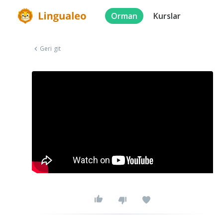
Orman
Kurslar
Geri git