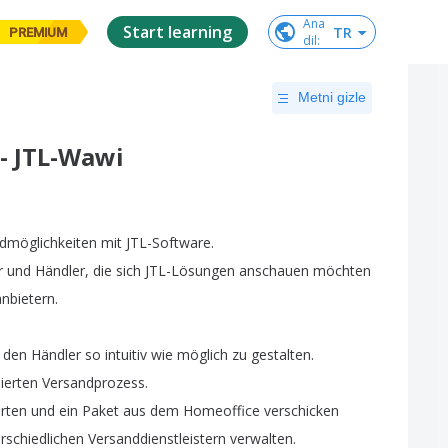
Ana

Start learning
TR
PREMIUM
dil
:
Metni gizle
- JTL-Wawi
dmöglichkeiten
mit
JTL-Software
.
r
und
Händler
,
die
sich
JTL-Lösungen
anschauen
möchten
nbietern
.
den
Händler
so
intuitiv
wie
möglich
zu
gestalten
.
ierten
Versandprozess
.
arten
und
ein
Paket
aus
dem
Homeoffice
verschicken
rschiedlichen
Versanddienstleistern
verwalten
.