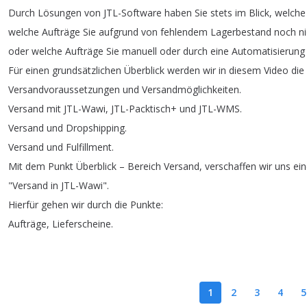
Durch
Lösungen
von
JTL-Software
haben
Sie
stets
im
Blick
,
welche
welche
Aufträge
Sie
aufgrund
von
fehlendem
Lagerbestand
noch
n
oder
welche
Aufträge
Sie
manuell
oder
durch
eine
Automatisierung
Für
einen
grundsätzlichen
Überblick
werden
wir
in
diesem
Video
die
Versandvoraussetzungen
und
Versandmöglichkeiten
.
Versand
mit
JTL-Wawi
,
JTL-Packtisch
+
und
JTL-WMS
.
Versand
und
Dropshipping
.
Versand
und
Fulfillment
.
Mit
dem
Punkt
Überblick
–
Bereich
Versand
,
verschaffen
wir
uns
ei
"
Versand
in
JTL-Wawi
".
Hierfür
gehen
wir
durch
die
Punkte
:
Aufträge
,
Lieferscheine
.
1
2
3
4
5