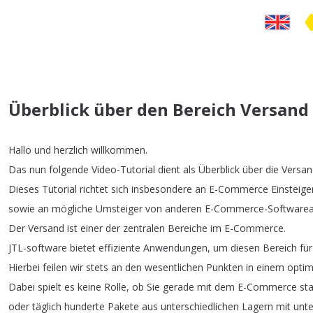
Überblick über den Bereich Versand 
Hallo
und
herzlich
willkommen
.
Das
nun
folgende
Video-Tutorial
dient
als
Überblick
über
die
Versan
Dieses
Tutorial
richtet
sich
insbesondere
an
E-Commerce
Einsteige
sowie
an
mögliche
Umsteiger
von
anderen
E-Commerce-Softwarea
Der
Versand
ist
einer
der
zentralen
Bereiche
im
E-Commerce
.
JTL-software
bietet
effiziente
Anwendungen
,
um
diesen
Bereich
für
Hierbei
feilen
wir
stets
an
den
wesentlichen
Punkten
in
einem
optim
Dabei
spielt
es
keine
Rolle
,
ob
Sie
gerade
mit
dem
E-Commerce
st
oder
täglich
hunderte
Pakete
aus
unterschiedlichen
Lagern
mit
unte