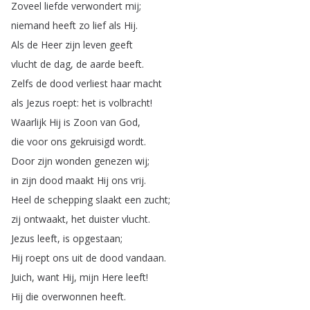
Zoveel
liefde
verwondert
mij
;
niemand
heeft
zo
lief
als
Hij
.
Als
de
Heer
zijn
leven
geeft
vlucht
de
dag
,
de
aarde
beeft
.
Zelfs
de
dood
verliest
haar
macht
als
Jezus
roept
:
het
is
volbracht
!
Waarlijk
Hij
is
Zoon
van
God
,
die
voor
ons
gekruisigd
wordt
.
Door
zijn
wonden
genezen
wij
;
in
zijn
dood
maakt
Hij
ons
vrij
.
Heel
de
schepping
slaakt
een
zucht
;
zij
ontwaakt
,
het
duister
vlucht
.
Jezus
leeft
,
is
opgestaan
;
Hij
roept
ons
uit
de
dood
vandaan
.
Juich
,
want
Hij
,
mijn
Here
leeft
!
Hij
die
overwonnen
heeft
.