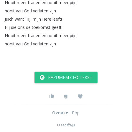
Nooit
meer
tranen
en
nooit
meer
pijn
;
nooit
van
God
verlaten
zijn
.
Juich
want
Hij
,
mijn
Here
leeft
!
Hij
die
ons
de
toekomst
geeft
.
Nooit
meer
tranen
en
nooit
meer
pijn
;
nooit
van
God
verlaten
zijn
.
RAZUMEM CEO TEKST
Oznake
:
Pop
O sadržaju