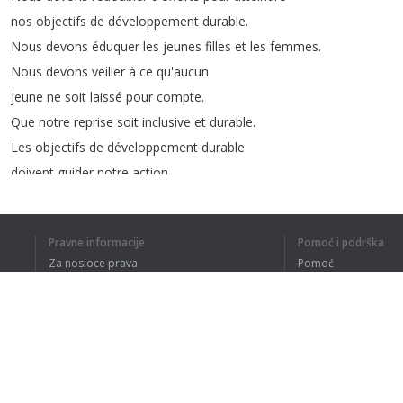
nos
objectifs
de
développement
durable
.
Nous
devons
éduquer
les
jeunes
filles
et
les
femmes
.
Nous
devons
veiller
à
ce
qu'aucun
jeune
ne
soit
laissé
pour
compte
.
Que
notre
reprise
soit
inclusive
et
durable
.
Les
objectifs
de
développement
durable
doivent
guider
notre
action
.
Notre
réponse
et
nos
efforts
de
relèvement
doivent
être
centrés
Pravne informacije
Pomoć i podrška
sur
la
coopération
internationale
Za nosioce prava
Pomoć
et
les
droits
de
l'homme
,
Politika privatnosti
Najčešća pitanja
enracinés
dans
la
valorisation
de
tous
Terms of Use
sur
le
même
pied
d'égalité
Dodatak za pregledač