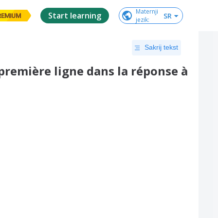
Maternji

Start learning
SR
REMIUM
jezik
:
Sakrij tekst
première ligne dans la réponse à