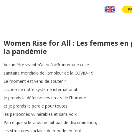
P
Women Rise for All : Les femmes en 
la pandémie
Aucun
être
vivant
n'a
eu
à
affronter
une
crise
sanitaire
mondiale
de
l'ampleur
de
la
COVID-19.
Le
moment
est
venu
de
soutenir
l'action
de
notre
système
international
.
Je
prends
la
défense
des
droits
de
l'homme
et
je
prends
la
parole
pour
toutes
les
personnes
vulnérables
et
sans
voix
.
Parce
que
si
le
virus
ne
fait
pas
de
discrimination
,
les
structures
sociales
du
monde
en
font
.