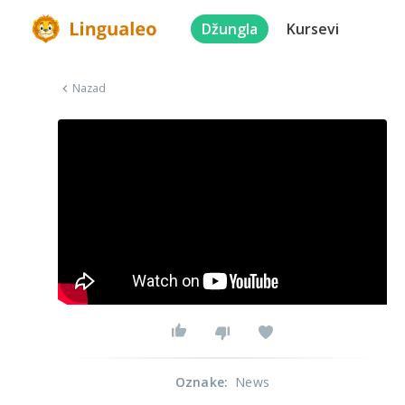
Džungla
Kursevi
Nazad
Oznake
:
News