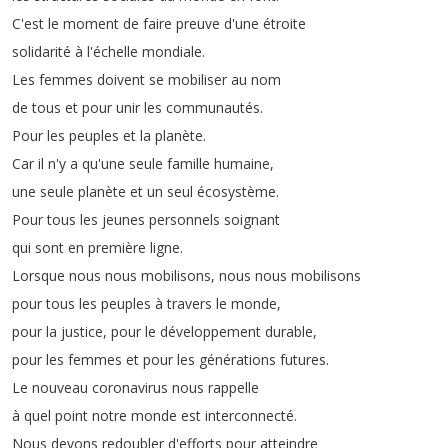
C'est
le
moment
de
faire
preuve
d'une
étroite
solidarité
à
l'échelle
mondiale
.
Les
femmes
doivent
se
mobiliser
au
nom
de
tous
et
pour
unir
les
communautés
.
Pour
les
peuples
et
la
planète
.
Car
il
n'y
a
qu'une
seule
famille
humaine
,
une
seule
planète
et
un
seul
écosystème
.
Pour
tous
les
jeunes
personnels
soignant
qui
sont
en
première
ligne
.
Lorsque
nous
nous
mobilisons
,
nous
nous
mobilisons
pour
tous
les
peuples
à
travers
le
monde
,
pour
la
justice
,
pour
le
développement
durable
,
pour
les
femmes
et
pour
les
générations
futures
.
Le
nouveau
coronavirus
nous
rappelle
à
quel
point
notre
monde
est
interconnecté
.
Nous
devons
redoubler
d'efforts
pour
atteindre