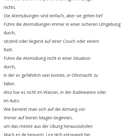
nichts
.
Die
Atemübungen
sind
einfach
,
aber
sie
gehen
tief
Führe
die
Atemübungen
immer
in
einer
sicheren
Umgebung
durch
,
sitzend
oder
liegend
auf
einer
Couch
oder
einem
Bett
.
Führe
die
Atemübung
nicht
in
einer
Situation
durch
,
in
der
es
gefährlich
sein
könnte
,
in
Ohnmacht
zu
fallen
.
Also
tue
es
nicht
im
Wasser
,
in
der
Badewanne
oder
im
Auto
.
Wie
bereitet
man
sich
auf
die
Atmung
vor
:
Immer
auf
leeren
Magen
beginnen
,
um
das
meiste
aus
der
Übung
herauszuholen
Mach
es
dir
bequem
.
Leg
dich
entspannt
hin
.