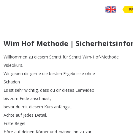
P
Wim Hof Methode | Sicherheitsinfo
Willkommen
zu
diesem
Schritt
für
Schritt
Wim-Hof-Methode
Videokurs
.
Wir
geben
dir
gerne
die
besten
Ergebnisse
ohne
Schaden
Es
ist
sehr
wichtig
,
dass
du
dir
dieses
Lernvideo
bis
zum
Ende
anschaust
,
bevor
du
mit
diesem
Kurs
anfängst
.
Achte
auf
jedes
Detail
.
Erste
Regel
Höre
auf
deinen
Körper
und
zwinge
ihn
zu
gar