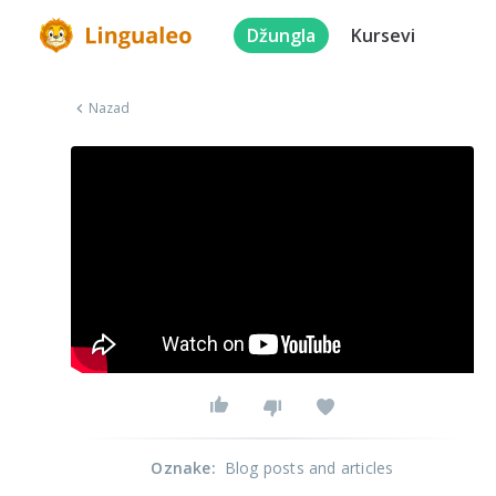
Džungla
Kursevi
Nazad
Oznake
:
Blog posts and articles