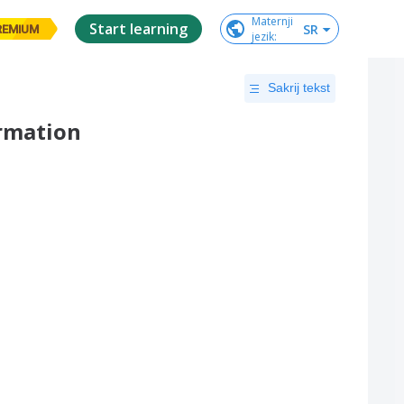
Maternji

Start learning
SR
REMIUM
jezik
:
Sakrij tekst
rmation