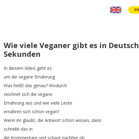
P
Wie viele Veganer gibt es in Deutsc
Sekunden
In
diesem
Video
geht
es
um
die
vegane
Ernährung
Was
heißt
das
genau
?
Wodurch
zeichnet
sich
die
vegane
Ernährung
aus
und
wie
viele
Leute
ernähren
sich
schon
vegan
?
Wenn
ihr
glaubt
,
die
Antwort
schon
wissen
,
dann
schreibt
das
in
die
Kommentare
und
schaut
nachher
ob