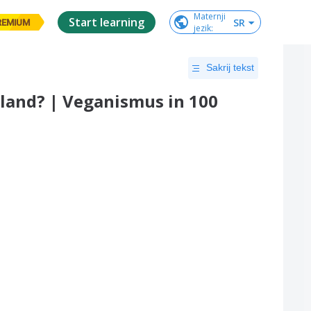
Maternji

Start learning
SR
REMIUM
jezik
:
Sakrij tekst
hland? | Veganismus in 100