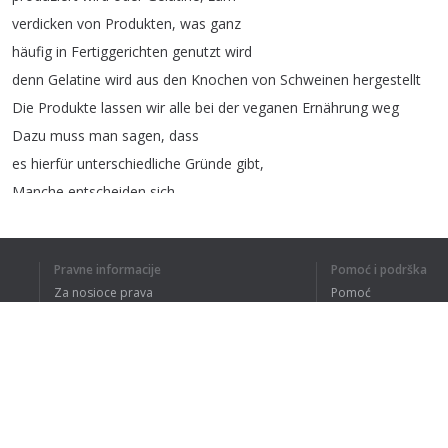
verdicken
von
Produkten
,
was
ganz
häufig
in
Fertiggerichten
genutzt
wird
denn
Gelatine
wird
aus
den
Knochen
von
Schweinen
hergestellt
Die
Produkte
lassen
wir
alle
bei
der
veganen
Ernährung
weg
Dazu
muss
man
sagen
,
dass
es
hierfür
unterschiedliche
Gründe
gibt
,
Manche
entscheiden
sich
dazu
aus
ethischen
Gründen
,
das
heißt
für
das
Tierwohl
,
Pravne informacije
Pomoć i podrška
manche
auch
aus
Gründen
des
Za nosioce prava
Pomoć
Umweltschutzes
,
Politika privatnosti
Najčešća pitanja
es
wird
ganz
viel
Regenwald
gerodet
Terms of Use
für
den
Anbau
von
Futter-Soja
oder
auch
einfach
aus
gesundheitlichen
Gründen
,
denn
Dodatak za pregledač
eine
vegetarische
oder
pflanzliche
Ernährung
kann