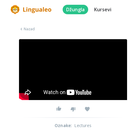
Džungla
Kursevi
Nazad
Oznake
:
Lectures