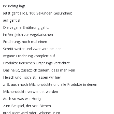
ihr
richtig
lagt
.
Jetzt
geht's
los
, 100
Sekunden
Gesundheit
auf
geht's
!
Die
vegane
Ernährung
geht
,
im
Vergleich
zur
vegetarischen
Ernährung
,
noch
mal
einen
Schritt
weiter
und
zwar
wird
bei
der
vegane
Ernährung
komplett
auf
Produkte
tierischen
Ursprungs
verzichtet
Das
heißt
,
zusätzlich
zudem
,
dass
man
kein
Fleisch
und
Fisch
ist
,
lassen
wir
hier
z
.
B
.
auch
noch
Milchprodukte
und
alle
Produkte
in
denen
Milchprodukte
verwendet
werden
Auch
so
was
wie
Honig
zum
Beispiel
,
der
von
Bienen
produziert
wird
oder
Gelatine
,
zum