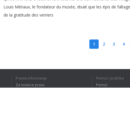
Louis
Mériaux
,
le
fondateur
du
musée
,
disait
que
les
épis
de
faîtag
de
la
gratitude
des
verriers
1
2
3
4
RAZUMEM CE
Pravne informacije
Pomoć i podrška
Za nosioce prava
Pomoć
Politika privatnosti
Najčešća pitanja
Terms of Use
Dodatak za pregledač