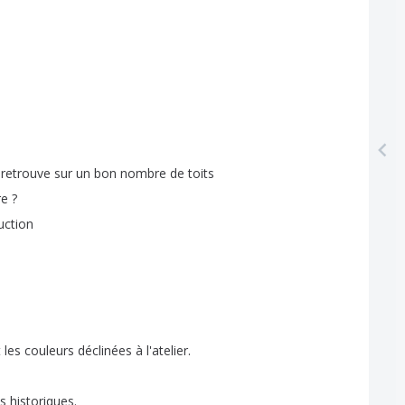
retrouve
sur
un
bon
nombre
de
toits
re
?
uction
t
les
couleurs
déclinées
à
l'atelier
.
es
historiques
.