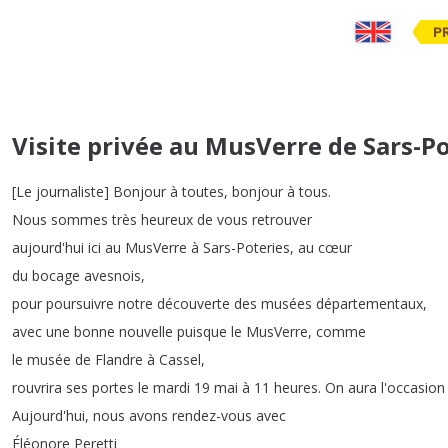
P
Visite privée au MusVerre de Sars-P
[
Le
journaliste
]
Bonjour
à
toutes
,
bonjour
à
tous
.
Nous
sommes
très
heureux
de
vous
retrouver
aujourd'hui
ici
au
MusVerre
à
Sars-Poteries
,
au
cœur
du
bocage
avesnois
,
pour
poursuivre
notre
découverte
des
musées
départementaux
,
avec
une
bonne
nouvelle
puisque
le
MusVerre
,
comme
le
musée
de
Flandre
à
Cassel
,
rouvrira
ses
portes
le
mardi
19
mai
à
11
heures
.
On
aura
l'occasion
Aujourd'hui
,
nous
avons
rendez-vous
avec
Éléonore
Peretti