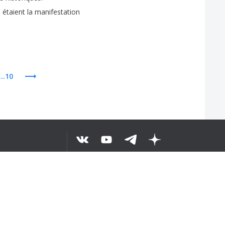
e
étaient
la
manifestation
...10
O TEKST
©
2026