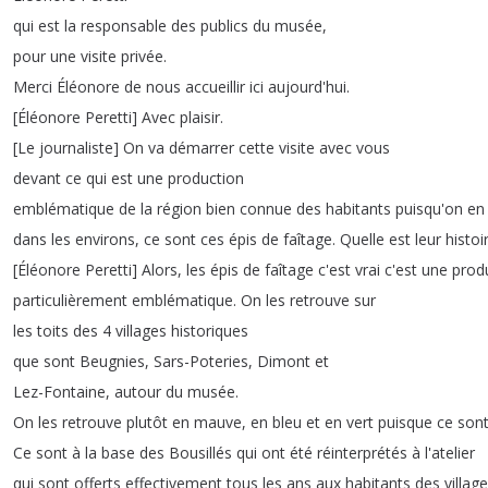
qui
est
la
responsable
des
publics
du
musée
,
pour
une
visite
privée
.
Merci
Éléonore
de
nous
accueillir
ici
aujourd'hui
.
[
Éléonore
Peretti
]
Avec
plaisir
.
[
Le
journaliste
]
On
va
démarrer
cette
visite
avec
vous
devant
ce
qui
est
une
production
emblématique
de
la
région
bien
connue
des
habitants
puisqu'on
en
dans
les
environs
,
ce
sont
ces
épis
de
faîtage
.
Quelle
est
leur
histoi
[
Éléonore
Peretti
]
Alors
,
les
épis
de
faîtage
c'est
vrai
c'est
une
prod
particulièrement
emblématique
.
On
les
retrouve
sur
les
toits
des
4
villages
historiques
que
sont
Beugnies
,
Sars-Poteries
,
Dimont
et
Lez-Fontaine
,
autour
du
musée
.
On
les
retrouve
plutôt
en
mauve
,
en
bleu
et
en
vert
puisque
ce
son
Ce
sont
à
la
base
des
Bousillés
qui
ont
été
réinterprétés
à
l'atelier
qui
sont
offerts
effectivement
tous
les
ans
aux
habitants
des
villag