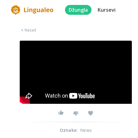
Džungla
Kursevi
Nazad
Oznake
:
News