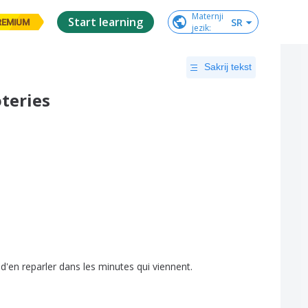
Maternji

Start learning
SR
REMIUM
jezik
:
Sakrij tekst
oteries
d'en
reparler
dans
les
minutes
qui
viennent
.