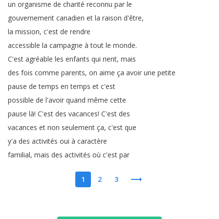
un
organisme
de
charité
reconnu
par
le
gouvernement
canadien
et
la
raison
d'être
,
la
mission
,
c'est
de
rendre
accessible
la
campagne
à
tout
le
monde
.
C'est
agréable
les
enfants
qui
rient
,
mais
des
fois
comme
parents
,
on
aime
ça
avoir
une
petite
pause
de
temps
en
temps
et
c'est
possible
de
l'avoir
quand
même
cette
pause
là
!
C'est
des
vacances
!
C'est
des
vacances
et
non
seulement
ça
,
c'est
que
y'a
des
activités
oui
à
caractère
familial
,
mais
des
activités
où
c'est
par
1
2
3