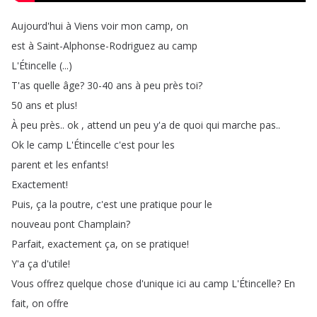
Aujourd'hui
à
Viens
voir
mon
camp
,
on
est
à
Saint-Alphonse-Rodriguez
au
camp
L'Étincelle
(...)
T'as
quelle
âge
?
30-40
ans
à
peu
près
toi
?
50
ans
et
plus
!
À
peu
près
..
ok
,
attend
un
peu
y'a
de
quoi
qui
marche
pas
..
Ok
le
camp
L'Étincelle
c'est
pour
les
parent
et
les
enfants
!
Exactement
!
Puis
,
ça
la
poutre
,
c'est
une
pratique
pour
le
nouveau
pont
Champlain
?
Parfait
,
exactement
ça
,
on
se
pratique
!
Y'a
ça
d'utile
!
Vous
offrez
quelque
chose
d'unique
ici
au
camp
L'Étincelle
?
En
fait
,
on
offre