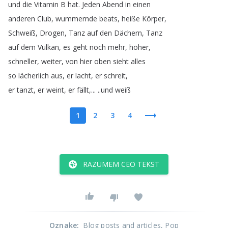
und
die
Vitamin
B
hat
.
Jeden
Abend
in
einen
anderen
Club
,
wummernde
beats
,
heiße
Körper
,
Schweiß
,
Drogen
,
Tanz
auf
den
Dächern
,
Tanz
auf
dem
Vulkan
,
es
geht
noch
mehr
,
höher
,
schneller
,
weiter
,
von
hier
oben
sieht
alles
so
lächerlich
aus
,
er
lacht
,
er
schreit
,
er
tanzt
,
er
weint
,
er
fällt
,... ..
und
weiß
1
2
3
4
RAZUMEM CEO TEKST
Oznake
:
Blog posts and articles
, Pop