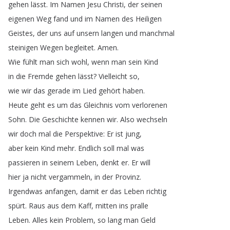
gehen
lässt
.
Im
Namen
Jesu
Christi
,
der
seinen
eigenen
Weg
fand
und
im
Namen
des
Heiligen
Geistes
,
der
uns
auf
unsern
langen
und
manchmal
steinigen
Wegen
begleitet
.
Amen
.
Wie
fühlt
man
sich
wohl
,
wenn
man
sein
Kind
in
die
Fremde
gehen
lässt
?
Vielleicht
so
,
wie
wir
das
gerade
im
Lied
gehört
haben
.
Heute
geht
es
um
das
Gleichnis
vom
verlorenen
Sohn
.
Die
Geschichte
kennen
wir
.
Also
wechseln
wir
doch
mal
die
Perspektive
:
Er
ist
jung
,
aber
kein
Kind
mehr
.
Endlich
soll
mal
was
passieren
in
seinem
Leben
,
denkt
er
.
Er
will
hier
ja
nicht
vergammeln
,
in
der
Provinz
.
Irgendwas
anfangen
,
damit
er
das
Leben
richtig
spürt
.
Raus
aus
dem
Kaff
,
mitten
ins
pralle
Leben
.
Alles
kein
Problem
,
so
lang
man
Geld