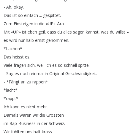
-
Ah
,
okay
.
Das
ist
so
einfach
...
gespittet
.
Zum
Einsteigen
in
die
«UP»-Ära
.
Mit
«UP»
ist
eben
geil
,
dass
du
alles
sagen
kannst
,
was
du
willst
–
es
wird
nur
halb
ernst
genommen
.
*
Lachen
*
Das
heisst
es
.
Viele
fragen
sich
,
weil
ich
es
so
schnell
spitte
.
-
Sag
es
noch
einmal
in
Original-Geschwindigkeit
.
- *
Fängt
an
zu
rappen
*
*
lacht
*
*
rappt
*
Ich
kann
es
nicht
mehr
.
Damals
waren
wir
die
Grössten
im
Rap-Business
in
der
Schweiz
.
Wir
fühlten
uns
halt
krass
.