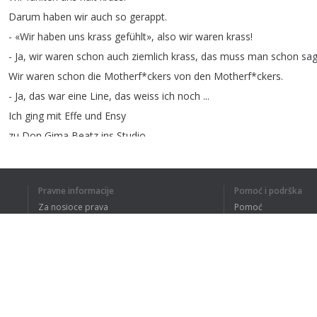
Darum
haben
wir
auch
so
gerappt
.
-
«Wir
haben
uns
krass
gefühlt»
,
also
wir
waren
krass
!
-
Ja
,
wir
waren
schon
auch
ziemlich
krass
,
das
muss
man
schon
sa
Wir
waren
schon
die
Motherf
*
ckers
von
den
Motherf
*
ckers
.
-
Ja
,
das
war
eine
Line
,
das
weiss
ich
noch
...
Ich
ging
mit
Effe
und
Ensy
zu
Don
Gima
Beatz
ins
Studio
.
Während
im
Hintergrund
die
Millionen
Klicks
liefen
,
dachte
ich
mir
,
dass
ihr
jetzt
einen
Hype
daraus
macht
,
Pravne informacije
Pomoć i podrška
aber
bei
mir
hat
sich
nichts
verändert
,
Za nosioce prava
Pomoć
weil
ich
tagsüber
noch
Wasser
in
den
Keller
schleppte
bei
meinem
V
Politika privatnosti
Najčešća pitanja
*
Lachen
*
Terms of Use
-
Das
ist
die
dümmste
Line
.
- *
Räuspern
*
Damit
wollte
ich
nur
sagen
:
Genau
so
lustig
ich
sein
kann
,
Dodatak za pregledač
genau
so
wütend
kann
ich
auch
sein
.