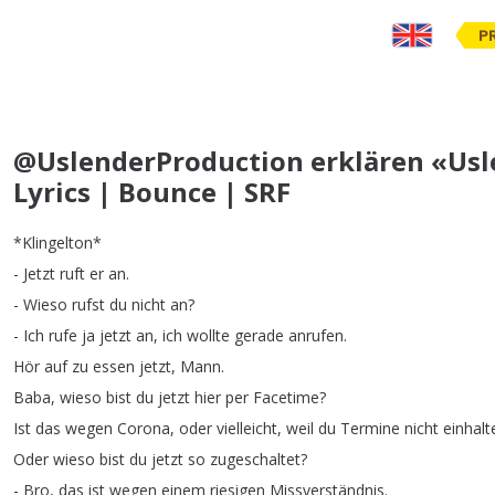
P
@UslenderProduction erklären «Usle
Lyrics | Bounce | SRF
*
Klingelton
*
-
Jetzt
ruft
er
an
.
-
Wieso
rufst
du
nicht
an
?
-
Ich
rufe
ja
jetzt
an
,
ich
wollte
gerade
anrufen
.
Hör
auf
zu
essen
jetzt
,
Mann
.
Baba
,
wieso
bist
du
jetzt
hier
per
Facetime
?
Ist
das
wegen
Corona
,
oder
vielleicht
,
weil
du
Termine
nicht
einhalt
Oder
wieso
bist
du
jetzt
so
zugeschaltet
?
-
Bro
,
das
ist
wegen
einem
riesigen
Missverständnis
.