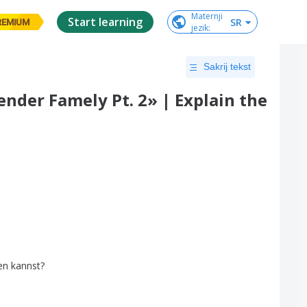
Maternji

Start learning
SR
REMIUM
jezik
:
Sakrij tekst
nder Famely Pt. 2» | Explain the
en
kannst
?