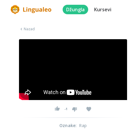
Džungla
Kursevi
Nazad
-1
Oznake
:
Rap