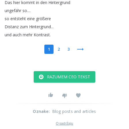
Das
hier
kommt
in
den
Hintergrund
ungefähr
so
....
so
entsteht
eine
größere
Distanz
zum
Hintergrund
...
und
auch
mehr
Kontrast
.
1
2
3
RAZUMEM CEO TEKST
Oznake
:
Blog posts and articles
O sadržaju