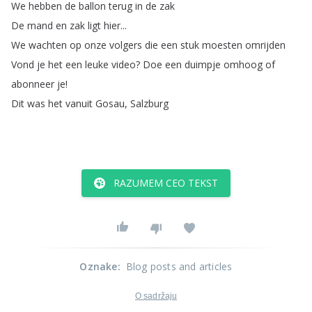
We
hebben
de
ballon
terug
in
de
zak
De
mand
en
zak
ligt
hier
...
We
wachten
op
onze
volgers
die
een
stuk
moesten
omrijden
Vond
je
het
een
leuke
video
?
Doe
een
duimpje
omhoog
of
abonneer
je
!
Dit
was
het
vanuit
Gosau
,
Salzburg
RAZUMEM CEO TEKST
Oznake
:
Blog posts and articles
O sadržaju