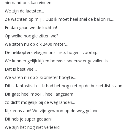
niemand
ons
kan
vinden
We
zijn
de
laatsten
...
Ze
wachten
op
mij
....
Dus
ik
moet
heel
snel
de
ballon
in
....
En
dan
gaan
we
de
lucht
in
!
Op
welke
hoogte
zitten
we
?
We
zitten
nu
op
dik
2400
meter
...
De
helikopters
vliegen
ons
-
iets
hoger
-
voorbij
...
We
kunnen
gelijk
kijken
hoeveel
sneeuw
er
gevallen
is
....
Dat
is
best
veel
...
We
varen
nu
op
3
kilometer
hoogte
...
Dit
is
fantastisch
....
Ik
had
het
nog
niet
op
de
bucket-list
staan
...
Dit
gaat
heel
mooi
....
heel
langzaam
zo
dicht
mogelijk
bij
de
weg
landen
...
Kijk
eens
aan
!
We
zijn
gewoon
op
de
weg
geland
Dit
heb
je
super
gedaan
!
We
zijn
het
nog
niet
verleerd