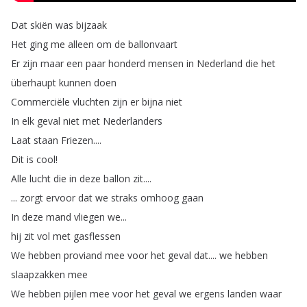
Dat
skiën
was
bijzaak
Het
ging
me
alleen
om
de
ballonvaart
Er
zijn
maar
een
paar
honderd
mensen
in
Nederland
die
het
überhaupt
kunnen
doen
Commerciële
vluchten
zijn
er
bijna
niet
In
elk
geval
niet
met
Nederlanders
Laat
staan
Friezen
....
Dit
is
cool
!
Alle
lucht
die
in
deze
ballon
zit
....
...
zorgt
ervoor
dat
we
straks
omhoog
gaan
In
deze
mand
vliegen
we
...
hij
zit
vol
met
gasflessen
We
hebben
proviand
mee
voor
het
geval
dat
....
we
hebben
slaapzakken
mee
We
hebben
pijlen
mee
voor
het
geval
we
ergens
landen
waar