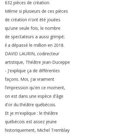
632
pièces
de
création
.
Même
si
plusieurs
de
ces
pièces
de
création
n'ont
été
jouées
qu'une
seule
fois
,
le
nombre
de
spectateurs
a
aussi
grimpé
;
il
a
dépassé
le
million
en
2018.
DAVID
LAURIN
,
codirecteur
artistique
,
Théâtre
Jean-Duceppe
-
J'explique
ça
de
différentes
façons
.
Moi
,
j'ai
vraiment
l'impression
qu'en
ce
moment
,
on
est
dans
une
espèce
d'âge
d'or
du
théâtre
québécois
.
Et
je
m'explique
:
le
théâtre
québécois
est
assez
jeune
historiquement
,
Michel
Tremblay