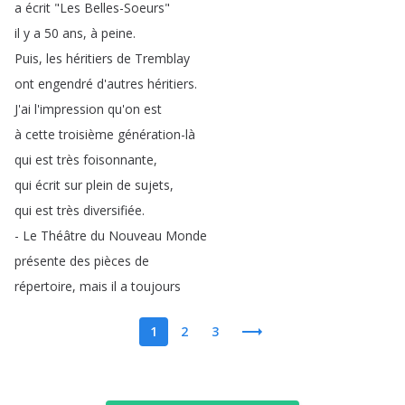
a
écrit
"
Les
Belles-Soeurs
"
il
y
a
50
ans
,
à
peine
.
Puis
,
les
héritiers
de
Tremblay
ont
engendré
d'autres
héritiers
.
J'ai
l'impression
qu'on
est
à
cette
troisième
génération-là
qui
est
très
foisonnante
,
qui
écrit
sur
plein
de
sujets
,
qui
est
très
diversifiée
.
-
Le
Théâtre
du
Nouveau
Monde
présente
des
pièces
de
répertoire
,
mais
il
a
toujours
1
2
3