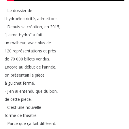
-
Le
dossier
de
l'hydroélectricité
,
admettons
.
-
Depuis
sa
création
,
en
2015,
"
J'aime
Hydro
"
a
fait
un
malheur
,
avec
plus
de
120
représentations
et
près
de
70 000
billets
vendus
.
Encore
au
début
de
l'année
,
on
présentait
la
pièce
à
guichet
fermé
.
-
J'en
ai
entendu
que
du
bon
,
de
cette
pièce
.
-
C'est
une
nouvelle
forme
de
théâtre
.
-
Parce
que
ça
fait
différent
.