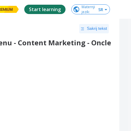
Maternji

Start learning
SR
REMIUM
jezik
:
Sakrij tekst
tenu - Content Marketing - Oncle