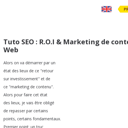
P
Tuto SEO : R.O.I & Marketing de con
Web
Alors
on
va
démarrer
par
un
état
des
lieux
de
ce
"
retour
sur
investissement
"
et
de
ce
"
marketing
de
contenu
".
Alors
pour
faire
cet
état
des
lieux
,
je
vais
être
obligé
de
repasser
par
certains
points
,
certains
fondamentaux
.
Premier
point
:
un
truc