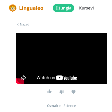
Džungla
Kursevi
Nazad
Oznake
:
Science