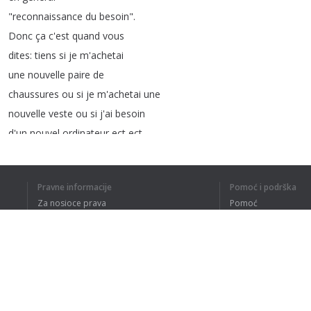
"
reconnaissance
du
besoin
".
Donc
ça
c'est
quand
vous
dites
:
tiens
si
je
m'achetai
une
nouvelle
paire
de
chaussures
ou
si
je
m'achetai
une
nouvelle
veste
ou
si
j'ai
besoin
d'un
nouvel
ordinateur
ect
ect
.
De
là
vous
allez
commencer
à
faire
une
recherche
d'informations
.
Pravne informacije
Pomoć i podrška
Puis
ensuite
vous
allez
Za nosioce prava
Pomoć
évaluer
vos
options
,
ensuite
vous
Politika privatnosti
Najčešća pitanja
allez
passer
à
l'achat
ou
à
Terms of Use
la
commande
et
ensuite
vous
ferez
l'évaluation
post-achat
.
Quand
on
est
dans
le
monde
Dodatak za pregledač
réel
ça
veut
dire
,
autre