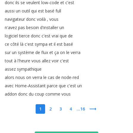
donc
ils
se
veulent
low-code
et
c'est
aussi
un
outil
qui
est
basé
full
navigateur
donc
voilà
,
vous
n'avez
pas
besoin
d'installer
un
logiciel
tierce
donc
c'est
vrai
que
de
ce
côté
là
c'est
sympa
et
il
est
basé
sur
un
système
de
flux
et
ça
on
le
verra
tout
à
l'heure
vous
allez
voir
c'est
assez
sympathique
alors
nous
on
verra
le
cas
de
node-red
avec
Home-Assistant
parce
que
c'est
un
addon
donc
du
coup
comme
vous
1
2
3
4
...16