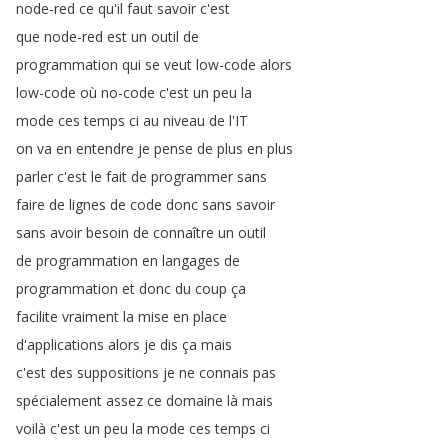
node-red
ce
qu'il
faut
savoir
c'est
que
node-red
est
un
outil
de
programmation
qui
se
veut
low-code
alors
low-code
où
no-code
c'est
un
peu
la
mode
ces
temps
ci
au
niveau
de
l'IT
on
va
en
entendre
je
pense
de
plus
en
plus
parler
c'est
le
fait
de
programmer
sans
faire
de
lignes
de
code
donc
sans
savoir
sans
avoir
besoin
de
connaître
un
outil
de
programmation
en
langages
de
programmation
et
donc
du
coup
ça
facilite
vraiment
la
mise
en
place
d'applications
alors
je
dis
ça
mais
c'est
des
suppositions
je
ne
connais
pas
spécialement
assez
ce
domaine
là
mais
voilà
c'est
un
peu
la
mode
ces
temps
ci