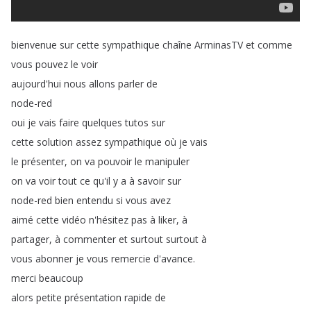
bienvenue
sur
cette
sympathique
chaîne
ArminasTV
et
comme
vous
pouvez
le
voir
aujourd'hui
nous
allons
parler
de
node-red
oui
je
vais
faire
quelques
tutos
sur
cette
solution
assez
sympathique
où
je
vais
le
présenter
,
on
va
pouvoir
le
manipuler
on
va
voir
tout
ce
qu'il
y
a
à
savoir
sur
node-red
bien
entendu
si
vous
avez
aimé
cette
vidéo
n'hésitez
pas
à
liker
,
à
partager
,
à
commenter
et
surtout
surtout
à
vous
abonner
je
vous
remercie
d'avance
.
merci
beaucoup
alors
petite
présentation
rapide
de