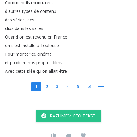
Comment
ils
montraient
d'autres
types
de
contenu
des
séries
,
des
clips
dans
les
salles
Quand
on
est
revenu
en
France
on
s'est
installé
à
Toulouse
Pour
monter
ce
cinéma
et
produire
nos
propres
films
Avec
cette
idée
qu'on
allait
être
1
2
3
4
5
...6
RAZUMEM CEO TEKST