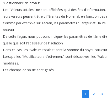
"
Gestionnaire
de
profils
".
Les
"
Valeurs
totales
"
ne
sont
affichées
qu'à
des
fins
d'information
,
leurs
valeurs
peuvent
être
différentes
du
Nominal
,
en
fonction
des
Comme
par
exemple
sur
l'écran
,
les
paramètres
"
Largeur
et
Haute
poteau
.
De
cette
façon
,
nous
pouvons
indiquer
les
paramètres
de
l'âme
di
quelle
que
soit
l'épaisseur
de
l'isolation
.
Dans
ce
cas
,
les
"
Valeurs
totales
"
sont
la
somme
du
noyau
structur
Lorsque
les
"
Modificateurs
d'étirement
"
sont
désactivés
,
les
"
Valeu
modifiées
.
Les
champs
de
saisie
sont
grisés
.
1
2
3