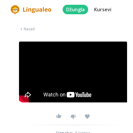
Džungla
Kursevi
Nazad
Oznake
:
Science