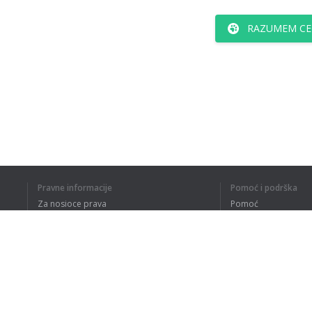
RAZUMEM CE
Pravne informacije
Pomoć i podrška
Za nosioce prava
Pomoć
Politika privatnosti
Najčešća pitanja
Terms of Use
Dodatak za pregledač