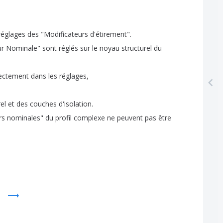
réglages
des
"
Modificateurs
d'étirement
".
ur
Nominale
"
sont
réglés
sur
le
noyau
structurel
du
rectement
dans
les
réglages
,
el
et
des
couches
d'isolation
.
rs
nominales
"
du
profil
complexe
ne
peuvent
pas
être