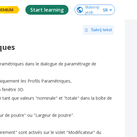
Maternji

Start learning
SR
REMIUM
jezik
:
Sakrij tekst
iques
ramétriques
dans
le
dialogue
de
paramétrage
de
hiquement
les
Profils
Paramétriques
,
a
fenêtre
3D
.
n
tant
que
valeurs
"
nominale
"
et
"
totale
"
dans
la
boîte
de
ur
de
poutre
"
ou
"
Largeur
de
poutre
".
tirement
"
sont
activés
sur
le
volet
"
Modificateur
"
du