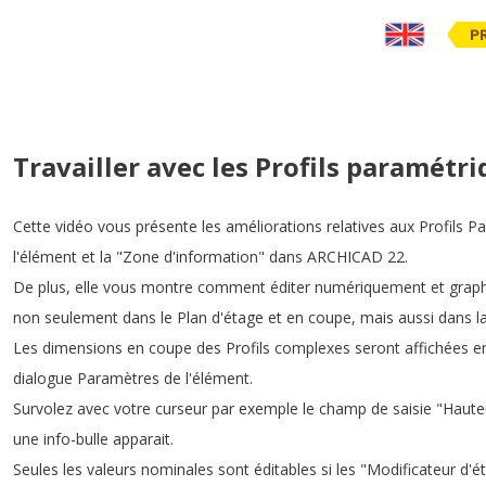
P
Travailler avec les Profils paramétr
Cette
vidéo
vous
présente
les
améliorations
relatives
aux
Profils
Pa
l'élément
et
la
"
Zone
d'information
"
dans
ARCHICAD
22.
De
plus
,
elle
vous
montre
comment
éditer
numériquement
et
grap
non
seulement
dans
le
Plan
d'étage
et
en
coupe
,
mais
aussi
dans
l
Les
dimensions
en
coupe
des
Profils
complexes
seront
affichées
e
dialogue
Paramètres
de
l'élément
.
Survolez
avec
votre
curseur
par
exemple
le
champ
de
saisie
"
Haute
une
info-bulle
apparait
.
Seules
les
valeurs
nominales
sont
éditables
si
les
"
Modificateur
d'é