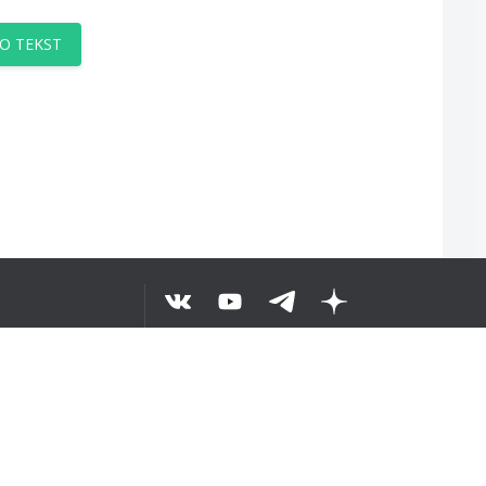
O TEKST
©
2026