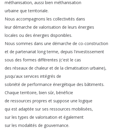
méthanisation
,
aussi
bien
méthanisation
urbaine
que
territoriale
.
Nous
accompagnons
les
collectivités
dans
leur
démarche
de
valorisation
de
leurs
énergies
locales
ou
des
énergies
disponibles
.
Nous
sommes
dans
une
démarche
de
co-construction
et
de
partenariat
long
terme
,
depuis
l'investissement
sous
des
formes
différentes
(
c'est
le
cas
des
réseaux
de
chaleur
et
de
la
climatisation
urbaine
),
jusqu'aux
services
intégrés
de
sobriété
de
performance
énergétique
des
bâtiments
.
Chaque
territoire
,
bien
sûr
,
bénéficie
de
ressources
propres
et
suppose
une
logique
qui
est
adaptée
sur
ses
ressources
mobilisées
,
sur
les
types
de
valorisation
et
également
sur
les
modalités
de
gouvernance
.