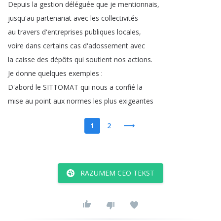
Depuis
la
gestion
déléguée
que
je
mentionnais
,
jusqu'au
partenariat
avec
les
collectivités
au
travers
d'entreprises
publiques
locales
,
voire
dans
certains
cas
d'adossement
avec
la
caisse
des
dépôts
qui
soutient
nos
actions
.
Je
donne
quelques
exemples
:
D'abord
le
SITTOMAT
qui
nous
a
confié
la
mise
au
point
aux
normes
les
plus
exigeantes
1
2
RAZUMEM CEO TEKST