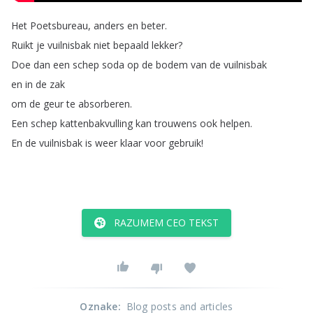
Het
Poetsbureau
,
anders
en
beter
.
Ruikt
je
vuilnisbak
niet
bepaald
lekker
?
Doe
dan
een
schep
soda
op
de
bodem
van
de
vuilnisbak
en
in
de
zak
om
de
geur
te
absorberen
.
Een
schep
kattenbakvulling
kan
trouwens
ook
helpen
.
En
de
vuilnisbak
is
weer
klaar
voor
gebruik
!
RAZUMEM CEO TEKST
Oznake
:
Blog posts and articles