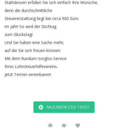
Stattdessen
erfüllen
Sie
sich
einfach
Ihre
Wünsche
,
denn
die
durchschnittliche
Steuererstattung
liegt
bei
circa
900
Euro
im
Jahr
!
So
wird
der
Stichtag
zum
Glückstag
!
Und
Sie
haben
eine
Sache
mehr
,
auf
die
Sie
sich
freuen
können
:
Mit
dem
Rundum-Sorglos-Service
Ihres
Lohnsteuerhilfevereins
.
Jetzt
Termin
vereinbaren
!
RAZUMEM CEO TEKST