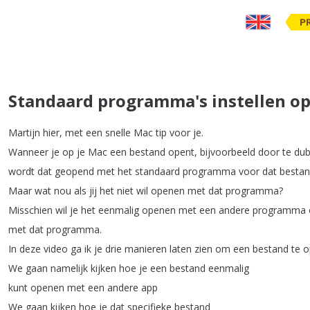
P
Standaard programma's instellen op
Martijn
hier
,
met
een
snelle
Mac
tip
voor
je
.
Wanneer
je
op
je
Mac
een
bestand
opent
,
bijvoorbeeld
door
te
dub
wordt
dat
geopend
met
het
standaard
programma
voor
dat
besta
Maar
wat
nou
als
jij
het
niet
wil
openen
met
dat
programma
?
Misschien
wil
je
het
eenmalig
openen
met
een
andere
programma
met
dat
programma
.
In
deze
video
ga
ik
je
drie
manieren
laten
zien
om
een
bestand
te
o
We
gaan
namelijk
kijken
hoe
je
een
bestand
eenmalig
kunt
openen
met
een
andere
app
We
gaan
kijken
hoe
je
dat
specifieke
bestand