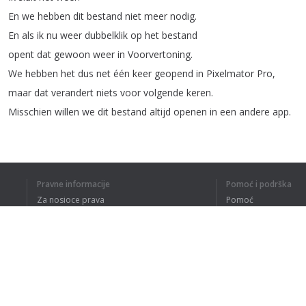
En
we
hebben
dit
bestand
niet
meer
nodig
.
En
als
ik
nu
weer
dubbelklik
op
het
bestand
opent
dat
gewoon
weer
in
Voorvertoning
.
We
hebben
het
dus
net
één
keer
geopend
in
Pixelmator
Pro
,
maar
dat
verandert
niets
voor
volgende
keren
.
Misschien
willen
we
dit
bestand
altijd
openen
in
een
andere
app
.
1
2
Pravne informacije
Pomoć i podrška
Za nosioce prava
Pomoć
Politika privatnosti
Najčešća pitanja
Terms of Use
RAZUMEM CE
Dodatak za pregledač