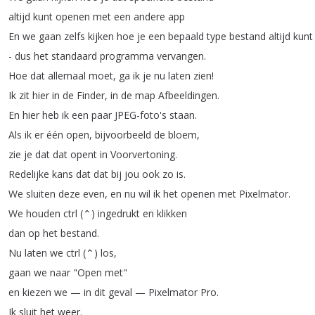
altijd
kunt
openen
met
een
andere
app
En
we
gaan
zelfs
kijken
hoe
je
een
bepaald
type
bestand
altijd
kunt
-
dus
het
standaard
programma
vervangen
.
Hoe
dat
allemaal
moet
,
ga
ik
je
nu
laten
zien
!
Ik
zit
hier
in
de
Finder
,
in
de
map
Afbeeldingen
.
En
hier
heb
ik
een
paar
JPEG-foto's
staan
.
Als
ik
er
één
open
,
bijvoorbeeld
de
bloem
,
zie
je
dat
dat
opent
in
Voorvertoning
.
Redelijke
kans
dat
dat
bij
jou
ook
zo
is
.
We
sluiten
deze
even
,
en
nu
wil
ik
het
openen
met
Pixelmator
.
We
houden
ctrl
(
⌃
)
ingedrukt
en
klikken
dan
op
het
bestand
.
Nu
laten
we
ctrl
(
⌃
)
los
,
gaan
we
naar
"
Open
met
"
en
kiezen
we
—
in
dit
geval
—
Pixelmator
Pro
.
Ik
sluit
het
weer
.