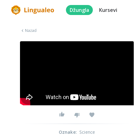
Džungla
Kursevi
Nazad
Oznake
:
Science