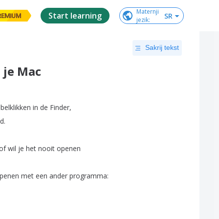
Maternji

Start learning
SR
REMIUM
jezik
:
Sakrij tekst
 je Mac
belklikken
in
de
Finder
,
nd
.
of
wil
je
het
nooit
openen
penen
met
een
ander
programma
: