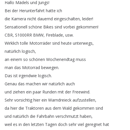
Hallo
Mädels
und
Jungs
!
Bei
der
Herunterfahrt
hatte
ich
die
Kamera
nicht
dauernd
eingeschalten
,
leider
!
Sensationell
schöne
Bikes
sind
vorbei
gekommen
!
CBR
,
S1000RR
BMW
,
Fireblade
,
usw
.
Wirklich
tolle
Motorräder
sind
heute
unterwegs
,
natürlich
logisch
,
an
einem
so
schönen
Wochenendtag
muss
man
das
Motorrad
bewegen
.
Das
ist
irgendwie
logisch
.
Genau
das
machen
wir
natürlich
auch
und
ziehen
ein
paar
Runden
mit
der
Freewind
.
Sehr
vorsichtig
hier
ein
Warndreieck
aufzustellen
,
da
hier
die
Traktoren
aus
dem
Wald
gekommen
sind
und
natürlich
die
Fahrbahn
verschmutzt
haben
,
weil
es
in
den
letzten
Tagen
doch
sehr
viel
geregnet
hat