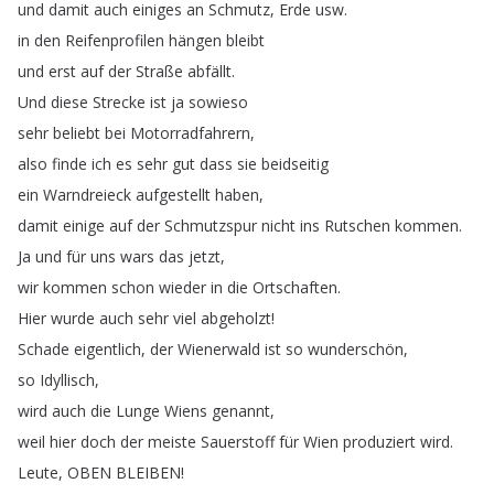
und
damit
auch
einiges
an
Schmutz
,
Erde
usw
.
in
den
Reifenprofilen
hängen
bleibt
und
erst
auf
der
Straße
abfällt
.
Und
diese
Strecke
ist
ja
sowieso
sehr
beliebt
bei
Motorradfahrern
,
also
finde
ich
es
sehr
gut
dass
sie
beidseitig
ein
Warndreieck
aufgestellt
haben
,
damit
einige
auf
der
Schmutzspur
nicht
ins
Rutschen
kommen
.
Ja
und
für
uns
wars
das
jetzt
,
wir
kommen
schon
wieder
in
die
Ortschaften
.
Hier
wurde
auch
sehr
viel
abgeholzt
!
Schade
eigentlich
,
der
Wienerwald
ist
so
wunderschön
,
so
Idyllisch
,
wird
auch
die
Lunge
Wiens
genannt
,
weil
hier
doch
der
meiste
Sauerstoff
für
Wien
produziert
wird
.
Leute
,
OBEN
BLEIBEN
!