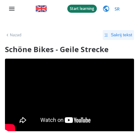
SR
Start learning
Nazad
Sakrij tekst
Schöne Bikes - Geile Strecke