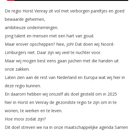
De
regio
Horst
Venray
zit
vol
met
verborgen
pareltjes
en
goed
bewaarde
geheimen
,
ambitieuze
ondernemingen
.
jong
talent
en
mensen
met
een
hart
van
goud
.
Maar
erover
opscheppen
?
Nee
,
joh
!
Dat
doen
wij
Noord-
Limburgers
niet
.
Daar
zijn
wij
veel
te
nuchter
voor
.
Maar
wij
mogen
best
eens
gaan
juichen
met
die
handen
uit
onze
zakken
.
Laten
zien
aan
de
rest
van
Nederland
en
Europa
wat
wij
hier
in
deze
regio
kunnen
.
En
daarom
hebben
wij
onszelf
als
doel
gesteld
om
in
2025
hier
in
Horst
en
Venray
de
gezondste
regio
te
zijn
om
in
te
wonen
,
te
werken
en
te
leven
.
Hoe
mooi
zodat
zijn
?
Dit
doel
streven
we
na
in
onze
maatschappelijke
agenda
Samen