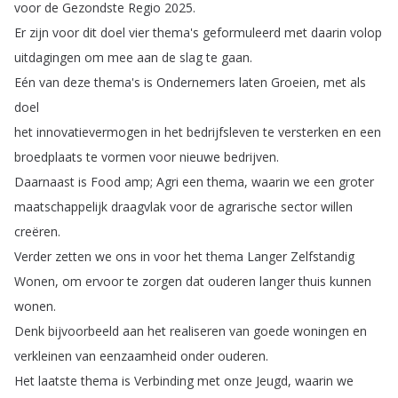
voor
de
Gezondste
Regio
2025.
Er
zijn
voor
dit
doel
vier
thema's
geformuleerd
met
daarin
volop
uitdagingen
om
mee
aan
de
slag
te
gaan
.
Eén
van
deze
thema's
is
Ondernemers
laten
Groeien
,
met
als
doel
het
innovatievermogen
in
het
bedrijfsleven
te
versterken
en
een
broedplaats
te
vormen
voor
nieuwe
bedrijven
.
Daarnaast
is
Food
amp
;
Agri
een
thema
,
waarin
we
een
groter
maatschappelijk
draagvlak
voor
de
agrarische
sector
willen
creëren
.
Verder
zetten
we
ons
in
voor
het
thema
Langer
Zelfstandig
Wonen
,
om
ervoor
te
zorgen
dat
ouderen
langer
thuis
kunnen
wonen
.
Denk
bijvoorbeeld
aan
het
realiseren
van
goede
woningen
en
verkleinen
van
eenzaamheid
onder
ouderen
.
Het
laatste
thema
is
Verbinding
met
onze
Jeugd
,
waarin
we