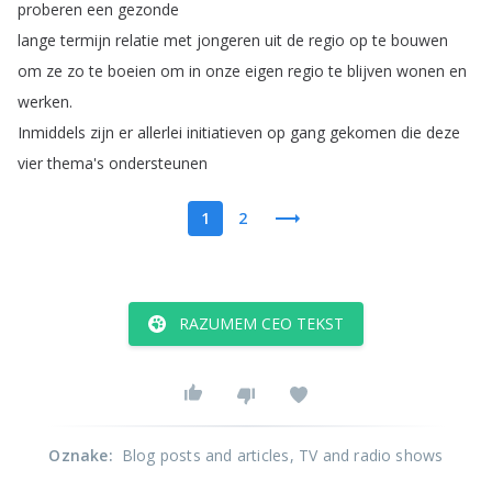
proberen
een
gezonde
lange
termijn
relatie
met
jongeren
uit
de
regio
op
te
bouwen
om
ze
zo
te
boeien
om
in
onze
eigen
regio
te
blijven
wonen
en
werken
.
Inmiddels
zijn
er
allerlei
initiatieven
op
gang
gekomen
die
deze
vier
thema's
ondersteunen
1
2
RAZUMEM CEO TEKST
Oznake
:
Blog posts and articles
, TV and radio shows