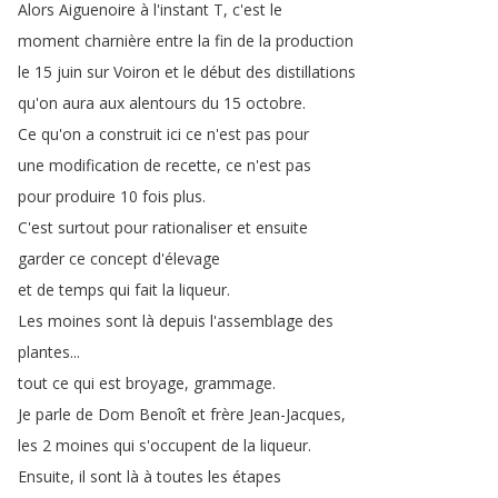
Alors
Aiguenoire
à
l'instant
T
,
c'est
le
moment
charnière
entre
la
fin
de
la
production
le
15
juin
sur
Voiron
et
le
début
des
distillations
qu'on
aura
aux
alentours
du
15
octobre
.
Ce
qu'on
a
construit
ici
ce
n'est
pas
pour
une
modification
de
recette
,
ce
n'est
pas
pour
produire
10
fois
plus
.
C'est
surtout
pour
rationaliser
et
ensuite
garder
ce
concept
d'élevage
et
de
temps
qui
fait
la
liqueur
.
Les
moines
sont
là
depuis
l'assemblage
des
plantes
...
tout
ce
qui
est
broyage
,
grammage
.
Je
parle
de
Dom
Benoît
et
frère
Jean-Jacques
,
les
2
moines
qui
s'occupent
de
la
liqueur
.
Ensuite
,
il
sont
là
à
toutes
les
étapes