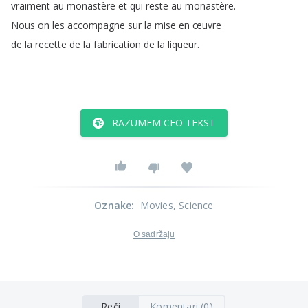
vraiment
au
monastère
et
qui
reste
au
monastère
.
Nous
on
les
accompagne
sur
la
mise
en
œuvre
de
la
recette
de
la
fabrication
de
la
liqueur
.
RAZUMEM CEO TEKST
Oznake
:
Movies
, Science
O sadržaju
Reči
Komentari (0)