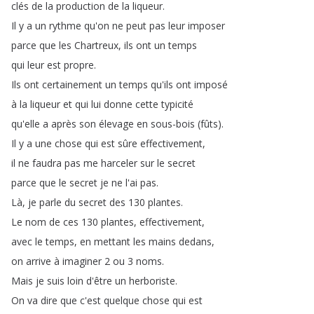
clés
de
la
production
de
la
liqueur
.
Il
y
a
un
rythme
qu'on
ne
peut
pas
leur
imposer
parce
que
les
Chartreux
,
ils
ont
un
temps
qui
leur
est
propre
.
Ils
ont
certainement
un
temps
qu'ils
ont
imposé
à
la
liqueur
et
qui
lui
donne
cette
typicité
qu'elle
a
après
son
élevage
en
sous-bois
(
fûts
).
Il
y
a
une
chose
qui
est
sûre
effectivement
,
il
ne
faudra
pas
me
harceler
sur
le
secret
parce
que
le
secret
je
ne
l'ai
pas
.
Là
,
je
parle
du
secret
des
130
plantes
.
Le
nom
de
ces
130
plantes
,
effectivement
,
avec
le
temps
,
en
mettant
les
mains
dedans
,
on
arrive
à
imaginer
2
ou
3
noms
.
Mais
je
suis
loin
d'être
un
herboriste
.
On
va
dire
que
c'est
quelque
chose
qui
est