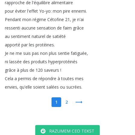
rapproche
de
l'équilibre
alimentaire
pour
éviter
l'effet
Yo-yo
:
mon
pire
ennemi
.
Pendant
mon
régime
Cétofine
21,
je
n'ai
ressenti
aucune
sensation
de
faim
grâce
au
sentiment
naturel
de
satiété
apporté
par
les
protéines
.
Je
ne
me
suis
pas
non
plus
sentie
fatiguée
,
ni
lassée
des
produits
hyperprotéinés
grâce
à
plus
de
120
saveurs
!
Cela
a
permis
de
répondre
à
toutes
mes
envies
,
qu'elle
soient
salées
ou
sucrées
.
1
2
RAZUMEM CEO TEKST