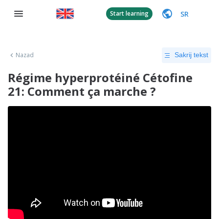
SR
Start learning
Nazad
Sakrij tekst
Régime hyperprotéiné Cétofine
21: Comment ça marche ?