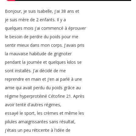
Bonjour
,
je
suis
Isabelle
,
j'ai
38
ans
et
je
suis
mère
de
2
enfants
.
Il
y
a
quelques
mois
j'ai
commencé
à
éprouver
le
besoin
de
perdre
du
poids
pour
me
sentir
mieux
dans
mon
corps
.
J'avais
pris
la
mauvaise
habitude
de
grignoter
pendant
la
journée
et
quelques
kilos
se
sont
installés
.
J'ai
décidé
de
me
reprendre
en
main
et
j'en
ai
parlé
à
une
amie
qui
avait
perdu
du
poids
grâce
au
régime
hyperprotéiné
Cétofine
21.
Après
avoir
tenté
d'autres
régimes
,
essayé
le
sport
,
les
crèmes
et
même
les
pilules
amaigrissantes
sans
résultat
,
j'étais
un
peu
réticente
à
l'idée
de