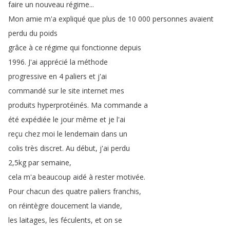
faire
un
nouveau
régime
...
Mon
amie
m'a
expliqué
que
plus
de
10 000
personnes
avaient
perdu
du
poids
grâce
à
ce
régime
qui
fonctionne
depuis
1996.
J'ai
apprécié
la
méthode
progressive
en
4
paliers
et
j'ai
commandé
sur
le
site
internet
mes
produits
hyperprotéinés
.
Ma
commande
a
été
expédiée
le
jour
même
et
je
l'ai
reçu
chez
moi
le
lendemain
dans
un
colis
très
discret
.
Au
début
,
j'ai
perdu
2,5kg
par
semaine
,
cela
m'a
beaucoup
aidé
à
rester
motivée
.
Pour
chacun
des
quatre
paliers
franchis
,
on
réintègre
doucement
la
viande
,
les
laitages
,
les
féculents
,
et
on
se