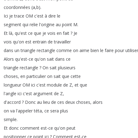
coordonnées
(
a
,
b
).
Ici
je
trace
OM
c'est
à
dire
le
segment
qui
relie
l'origine
au
point
M
.
Et
là
,
qu'est
ce
que
je
vois
en
fait
?
Je
vois
qu'on
est
entrain
de
travailler
dans
un
triangle
rectangle
comme
on
aime
bien
le
faire
pour
utilise
Alors
qu'est-ce
qu'on
sait
dans
ce
triangle
rectangle
?
On
sait
plusieurs
choses
,
en
particulier
on
sait
que
cette
longueur
OM
ici
c'est
module
de
Z
,
et
que
l'angle
ici
c'est
argument
de
Z
,
d'accord
?
Donc
au
lieu
de
ces
deux
choses
,
alors
on
va
l'appeler
téta
,
ce
sera
plus
simple
.
Et
donc
comment
est-ce
qu'on
peut
positionner
ce
point
ici
?
Comment
est-ce