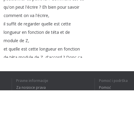
qu'on
peut
l'écrire
?
Eh
bien
pour
savoir
comment
on
va
l'écrire
,
il
suffit
de
regarder
quelle
est
cette
longueur
en
fonction
de
téta
et
de
module
de
Z
,
et
quelle
est
cette
longueur
en
fonction
de
téta
module
de
Z
,
d'accord
?
Donc
ça
c'est
b
et
ça
c'est
a
.
Si
on
regarde
ce
qu'est
a
,
a
cest
égal
à
Pravne informacije
Pomoć i podrška
quoi
?
a
c'est
l'adjacent
ici
,
l'angle
il
est
Za nosioce prava
Pomoć
ici
et
le
module
est
ici
.
Donc
on
sait
Politika privatnosti
Najčešća pitanja
que
cosinus
téta
,
alors
je
vais
plutôt
Terms of Use
commencer
comme
ça
,
cosinus
téta
c'est
adjacent
sur
hypoténuse
.
L'adjacent
c'est
a
Dodatak za pregledač