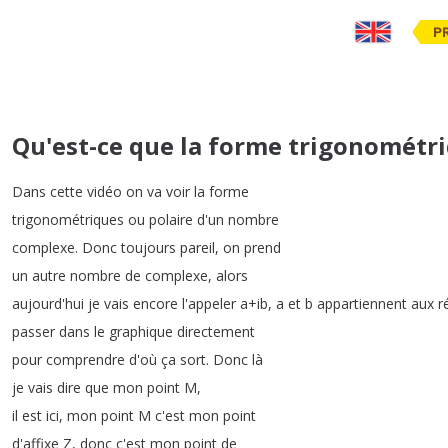
P
Qu'est-ce que la forme trigonométr
Dans
cette
vidéo
on
va
voir
la
forme
trigonométriques
ou
polaire
d'un
nombre
complexe
.
Donc
toujours
pareil
,
on
prend
un
autre
nombre
de
complexe
,
alors
aujourd'hui
je
vais
encore
l'appeler
a
+
ib
,
a
et
b
appartiennent
aux
r
passer
dans
le
graphique
directement
pour
comprendre
d'où
ça
sort
.
Donc
là
je
vais
dire
que
mon
point
M
,
il
est
ici
,
mon
point
M
c'est
mon
point
d'affixe
Z
,
donc
c'est
mon
point
de