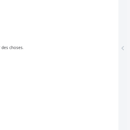
r
des
choses
.