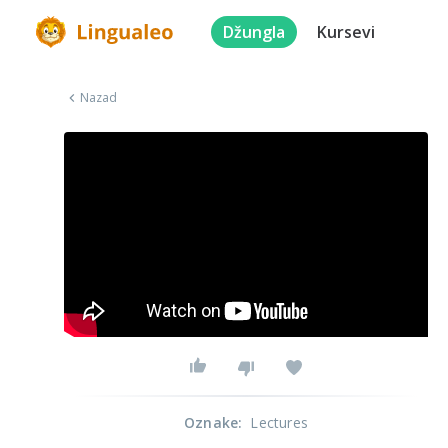
Džungla
Kursevi
Nazad
Oznake
:
Lectures