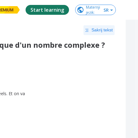
Maternji

Start learning
SR
REMIUM
jezik
:
Sakrij tekst
ique d'un nombre complexe ?
éels
.
Et
on
va