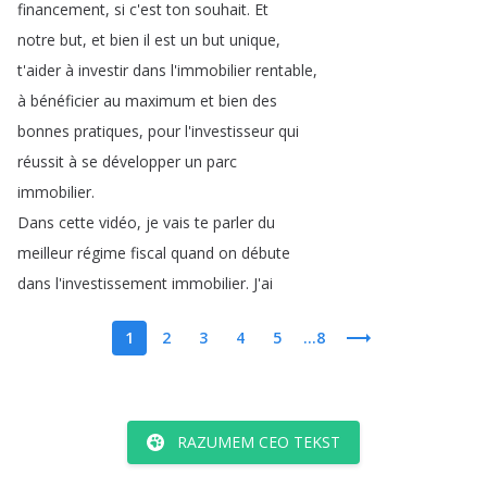
financement
,
si
c'est
ton
souhait
.
Et
notre
but
,
et
bien
il
est
un
but
unique
,
t'aider
à
investir
dans
l'immobilier
rentable
,
à
bénéficier
au
maximum
et
bien
des
bonnes
pratiques
,
pour
l'investisseur
qui
réussit
à
se
développer
un
parc
immobilier
.
Dans
cette
vidéo
,
je
vais
te
parler
du
meilleur
régime
fiscal
quand
on
débute
dans
l'investissement
immobilier
.
J'ai
1
2
3
4
5
...8
RAZUMEM CEO TEKST