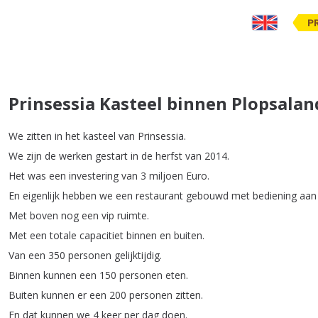
P
Prinsessia Kasteel binnen Plopsaland
We
zitten
in
het
kasteel
van
Prinsessia
.
We
zijn
de
werken
gestart
in
de
herfst
van
2014.
Het
was
een
investering
van
3
miljoen
Euro
.
En
eigenlijk
hebben
we
een
restaurant
gebouwd
met
bediening
aan
Met
boven
nog
een
vip
ruimte
.
Met
een
totale
capacitiet
binnen
en
buiten
.
Van
een
350
personen
gelijktijdig
.
Binnen
kunnen
een
150
personen
eten
.
Buiten
kunnen
er
een
200
personen
zitten
.
En
dat
kunnen
we
4
keer
per
dag
doen
.