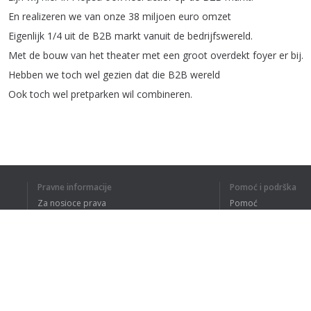
En
realizeren
we
van
onze
38
miljoen
euro
omzet
Eigenlijk
1/4
uit
de
B2B
markt
vanuit
de
bedrijfswereld
.
Met
de
bouw
van
het
theater
met
een
groot
overdekt
foyer
er
bij
.
Hebben
we
toch
wel
gezien
dat
die
B2B
wereld
Ook
toch
wel
pretparken
wil
combineren
.
1
2
Pravne informacije
Pomoć i podrška
Za nosioce prava
Pomoć
Politika privatnosti
Najčešća pitanja
RAZUMEM CE
Terms of Use
Dodatak za pregledač