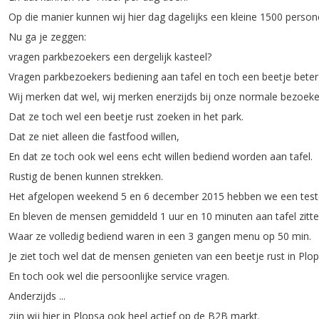
Op
die
manier
kunnen
wij
hier
dag
dagelijks
een
kleine
1500
person
Nu
ga
je
zeggen
:
vragen
parkbezoekers
een
dergelijk
kasteel
?
Vragen
parkbezoekers
bediening
aan
tafel
en
toch
een
beetje
beter
Wij
merken
dat
wel
,
wij
merken
enerzijds
bij
onze
normale
bezoeke
Dat
ze
toch
wel
een
beetje
rust
zoeken
in
het
park
.
Dat
ze
niet
alleen
die
fastfood
willen
,
En
dat
ze
toch
ook
wel
eens
echt
willen
bediend
worden
aan
tafel
.
Rustig
de
benen
kunnen
strekken
.
Het
afgelopen
weekend
5
en
6
december
2015
hebben
we
een
tes
En
bleven
de
mensen
gemiddeld
1
uur
en
10
minuten
aan
tafel
zitt
Waar
ze
volledig
bediend
waren
in
een
3
gangen
menu
op
50
min
.
Je
ziet
toch
wel
dat
de
mensen
genieten
van
een
beetje
rust
in
Plop
En
toch
ook
wel
die
persoonlijke
service
vragen
.
Anderzijds
...
zijn
wij
hier
in
Plopsa
ook
heel
actief
op
de
B2B
markt
.