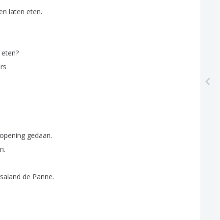
en
laten
eten
.
eten
?
rs
topening
gedaan
.
en
.
saland
de
Panne
.