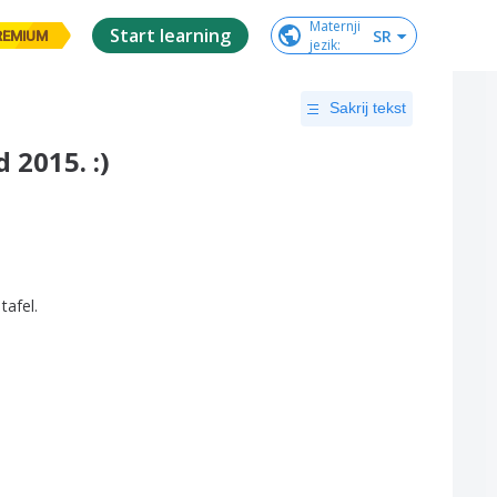
Maternji

Start learning
SR
REMIUM
jezik
:
Sakrij tekst
 2015. :)
tafel
.