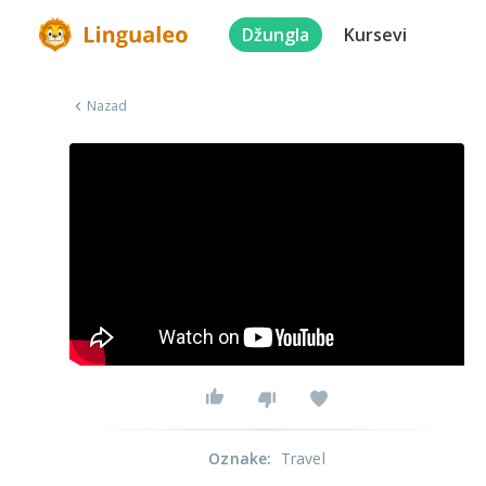
Džungla
Kursevi
Nazad
Oznake
:
Travel