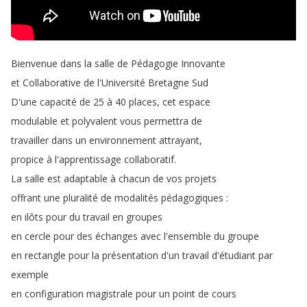
Bienvenue
dans
la
salle
de
Pédagogie
Innovante
et
Collaborative
de
l'Université
Bretagne
Sud
D'une
capacité
de
25
à
40
places
,
cet
espace
modulable
et
polyvalent
vous
permettra
de
travailler
dans
un
environnement
attrayant
,
propice
à
l'apprentissage
collaboratif
.
La
salle
est
adaptable
à
chacun
de
vos
projets
offrant
une
pluralité
de
modalités
pédagogiques
:
en
ilôts
pour
du
travail
en
groupes
en
cercle
pour
des
échanges
avec
l'ensemble
du
groupe
en
rectangle
pour
la
présentation
d'un
travail
d'étudiant
par
exemple
en
configuration
magistrale
pour
un
point
de
cours