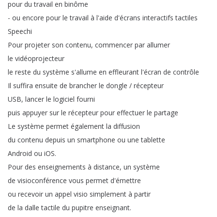
pour
du
travail
en
binôme
-
ou
encore
pour
le
travail
à
l'aide
d'écrans
interactifs
tactiles
Speechi
Pour
projeter
son
contenu
,
commencer
par
allumer
le
vidéoprojecteur
le
reste
du
système
s'allume
en
effleurant
l'écran
de
contrôle
Il
suffira
ensuite
de
brancher
le
dongle
/
récepteur
USB
,
lancer
le
logiciel
fourni
puis
appuyer
sur
le
récepteur
pour
effectuer
le
partage
Le
système
permet
également
la
diffusion
du
contenu
depuis
un
smartphone
ou
une
tablette
Android
ou
iOS
.
Pour
des
enseignements
à
distance
,
un
système
de
visioconférence
vous
permet
d'émettre
ou
recevoir
un
appel
visio
simplement
à
partir
de
la
dalle
tactile
du
pupitre
enseignant
.