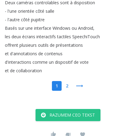
Deux
caméras
controlables
sont
à
disposition
-
l'une
orientée
côté
salle
-
l'autre
côté
pupitre
Basés
sur
une
interface
Windows
ou
Android
,
les
deux
écrans
interactifs
tactiles
SpeechiTouch
offrent
plusieurs
outils
de
présentations
et
d'annotations
de
contenus
d'interactions
comme
un
dispositif
de
vote
et
de
collaboration
1
2
RAZUMEM CEO TEKST