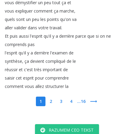
vous
démystifier
un
peu
tout
ça
et
vous
expliquer
comment
ça
marche
,
quels
sont
un
peu
les
points
qu'on
va
aller
valider
dans
votre
travail
.
Et
puis
aussi
l'esprit
qu'il
y
a
derrière
parce
que
si
on
ne
comprends
pas
l'esprit
qu'il
y
a
derrière
l'examen
de
synthèse
,
ça
devient
compliqué
de
le
réussir
et
c'est
très
important
de
saisir
cet
esprit
pour
comprendre
comment
vous
allez
structurer
la
1
2
3
4
...16
RAZUMEM CEO TEKST