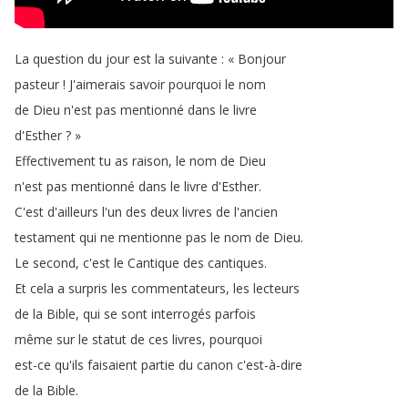
La
question
du
jour
est
la
suivante
:
« Bonjour
pasteur
!
J'aimerais
savoir
pourquoi
le
nom
de
Dieu
n'est
pas
mentionné
dans
le
livre
d'Esther
?
»
Effectivement
tu
as
raison
,
le
nom
de
Dieu
n'est
pas
mentionné
dans
le
livre
d'Esther
.
C'est
d'ailleurs
l'un
des
deux
livres
de
l'ancien
testament
qui
ne
mentionne
pas
le
nom
de
Dieu
.
Le
second
,
c'est
le
Cantique
des
cantiques
.
Et
cela
a
surpris
les
commentateurs
,
les
lecteurs
de
la
Bible
,
qui
se
sont
interrogés
parfois
même
sur
le
statut
de
ces
livres
,
pourquoi
est-ce
qu'ils
faisaient
partie
du
canon
c'est-à-dire
de
la
Bible
.