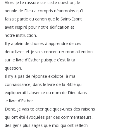
Alors
je
te
rassure
sur
cette
question
,
le
peuple
de
Dieu
a
compris
néanmoins
qu'il
faisait
partie
du
canon
que
le
Saint-Esprit
avait
inspiré
pour
notre
édification
et
notre
instruction
.
Il
y
a
plein
de
choses
à
apprendre
de
ces
deux
livres
et
je
vais
concentrer
mon
attention
sur
le
livre
d'Esther
puisque
c'est
là
ta
question
.
Il
n'y
a
pas
de
réponse
explicite
,
à
ma
connaissance
,
dans
le
livre
de
la
Bible
qui
expliquerait
l'absence
du
nom
de
Dieu
dans
le
livre
d'Esther
.
Donc
,
je
vais
te
citer
quelques-unes
des
raisons
qui
ont
été
évoquées
par
des
commentateurs
,
des
gens
plus
sages
que
moi
qui
ont
réfléchi