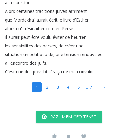
à
la
question
.
Alors
certaines
traditions
juives
affirment
que
Mordekhaï
aurait
écrit
le
livre
d'Esther
alors
qu'il
résidait
encore
en
Perse
.
Il
aurait
peut-être
voulu
éviter
de
heurter
les
sensibilités
des
perses
,
de
créer
une
situation
un
petit
peu
de
,
une
tension
renouvelée
à
l'encontre
des
juifs
.
C'est
une
des
possibilités
,
ça
ne
me
convainc
1
2
3
4
5
...7
RAZUMEM CEO TEKST