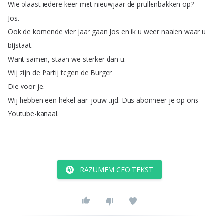
Wie
blaast
iedere
keer
met
nieuwjaar
de
prullenbakken
op
?
Jos
.
Ook
de
komende
vier
jaar
gaan
Jos
en
ik
u
weer
naaien
waar
u
bijstaat
.
Want
samen
,
staan
we
sterker
dan
u
.
Wij
zijn
de
Partij
tegen
de
Burger
Die
voor
je
.
Wij
hebben
een
hekel
aan
jouw
tijd
.
Dus
abonneer
je
op
ons
Youtube-kanaal
.
RAZUMEM CEO TEKST