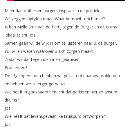
Meer
dan
ooit
eisen
burgers
inspraak
in
de
politiek
.
Wij
zeggen
:
optyfen
maar
.
Waar
bemoeit
u
zich
mee
?
Ik
ben
Melle
Smit
van
de
Partij
tegen
de
Burger
en
dit
is
ons
lokaal
talent
:
Jos
.
Samen
gaan
wij
de
wijk
in
om
te
luisteren
naar
ú
,
de
burger
.
Wij
willen
weten
waarover
u
zich
zorgen
maakt
.
Zodat
we
dat
tegen
u
kunnen
gebruiken
.
Problemen
?
De
afgelopen
jaren
hebben
we
geluisterd
naar
uw
problemen
.
en
hebben
we
ze
erger
gemaakt
.
Wie
heeft
in
godsnaam
bedacht
dat
parkeren
hier
zo
absurd
duur
is
?
Jos
.
Wie
heeft
dat
levensgevaarlijke
kruispunt
ontworpen
?
Jos
!