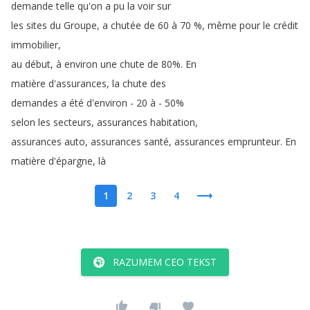
demande
telle
qu'on
a
pu
la
voir
sur
les
sites
du
Groupe
,
a
chutée
de
60
à
70 %,
même
pour
le
crédit
immobilier
,
au
début
,
à
environ
une
chute
de
80%.
En
matière
d'assurances
,
la
chute
des
demandes
a
été
d'environ
- 20
à
- 50%
selon
les
secteurs
,
assurances
habitation
,
assurances
auto
,
assurances
santé
,
assurances
emprunteur
.
En
matière
d'épargne
,
là
1
2
3
4
RAZUMEM CEO TEKST