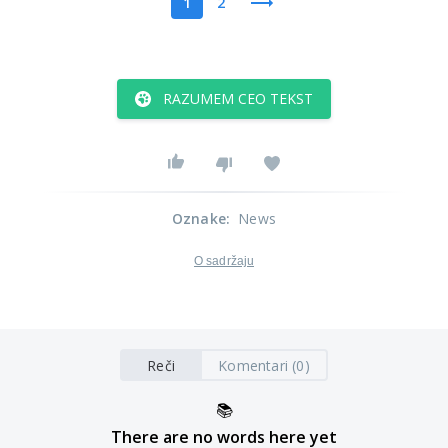
1
2
RAZUMEM CEO TEKST
Oznake
:
News
O sadržaju
Reči
Komentari (0)
📚
There are no words here yet