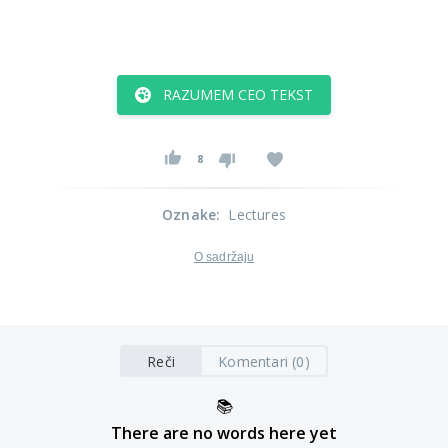
RAZUMEM CEO TEKST
8
Oznake
:
Lectures
O sadržaju
Reči
Komentari (0)
📚
There are no words here yet