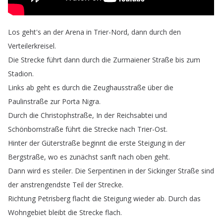
Los
geht's
an
der
Arena
in
Trier-Nord
,
dann
durch
den
Verteilerkreisel
.
Die
Strecke
führt
dann
durch
die
Zurmaiener
Straße
bis
zum
Stadion
.
Links
ab
geht
es
durch
die
Zeughausstraße
über
die
Paulinstraße
zur
Porta
Nigra
.
Durch
die
Christophstraße
,
In
der
Reichsabtei
und
Schönbornstraße
führt
die
Strecke
nach
Trier-Ost
.
Hinter
der
Güterstraße
beginnt
die
erste
Steigung
in
der
Bergstraße
,
wo
es
zunächst
sanft
nach
oben
geht
.
Dann
wird
es
steiler
.
Die
Serpentinen
in
der
Sickinger
Straße
sind
der
anstrengendste
Teil
der
Strecke
.
Richtung
Petrisberg
flacht
die
Steigung
wieder
ab
.
Durch
das
Wohngebiet
bleibt
die
Strecke
flach
.