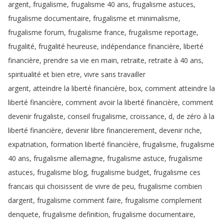
argent
,
frugalisme
,
frugalisme
40
ans
,
frugalisme
astuces
,
frugalisme
documentaire
,
frugalisme
et
minimalisme
,
frugalisme
forum
,
frugalisme
france
,
frugalisme
reportage
,
frugalité
,
frugalité
heureuse
,
indépendance
financière
,
liberté
financière
,
prendre
sa
vie
en
main
,
retraite
,
retraite
à
40
ans
,
spiritualité
et
bien
etre
,
vivre
sans
travailler
argent
,
atteindre
la
liberté
financière
,
box
,
comment
atteindre
la
liberté
financière
,
comment
avoir
la
liberté
financière
,
comment
devenir
frugaliste
,
conseil
frugalisme
,
croissance
,
d
,
de
zéro
à
la
liberté
financière
,
devenir
libre
financierement
,
devenir
riche
,
expatriation
,
formation
liberté
financière
,
frugalisme
,
frugalisme
40
ans
,
frugalisme
allemagne
,
frugalisme
astuce
,
frugalisme
astuces
,
frugalisme
blog
,
frugalisme
budget
,
frugalisme
ces
francais
qui
choisissent
de
vivre
de
peu
,
frugalisme
combien
dargent
,
frugalisme
comment
faire
,
frugalisme
complement
denquete
,
frugalisme
definition
,
frugalisme
documentaire
,