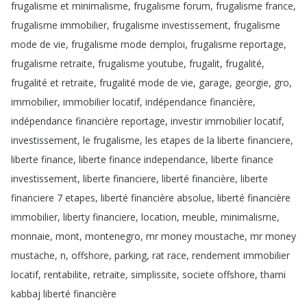
frugalisme
et
minimalisme
,
frugalisme
forum
,
frugalisme
france
,
frugalisme
immobilier
,
frugalisme
investissement
,
frugalisme
mode
de
vie
,
frugalisme
mode
demploi
,
frugalisme
reportage
,
frugalisme
retraite
,
frugalisme
youtube
,
frugalit
,
frugalité
,
frugalité
et
retraite
,
frugalité
mode
de
vie
,
garage
,
georgie
,
gro
,
immobilier
,
immobilier
locatif
,
indépendance
financière
,
indépendance
financière
reportage
,
investir
immobilier
locatif
,
investissement
,
le
frugalisme
,
les
etapes
de
la
liberte
financiere
,
liberte
finance
,
liberte
finance
independance
,
liberte
finance
investissement
,
liberte
financiere
,
liberté
financière
,
liberte
financiere
7
etapes
,
liberté
financière
absolue
,
liberté
financière
immobilier
,
liberty
financiere
,
location
,
meuble
,
minimalisme
,
monnaie
,
mont
,
montenegro
,
mr
money
moustache
,
mr
money
mustache
,
n
,
offshore
,
parking
,
rat
race
,
rendement
immobilier
locatif
,
rentabilite
,
retraite
,
simplissite
,
societe
offshore
,
thami
kabbaj
liberté
financière