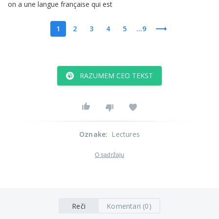
on
a
une
langue
française
qui
est
1
2
3
4
5
...9
RAZUMEM CEO TEKST
Oznake
:
Lectures
O sadržaju
Reči
Komentari (0)