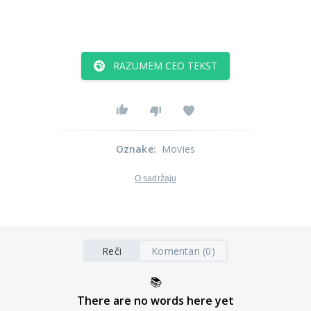
RAZUMEM CEO TEKST
Oznake
:
Movies
O sadržaju
Reči
Komentari (0)
📚
There are no words here yet