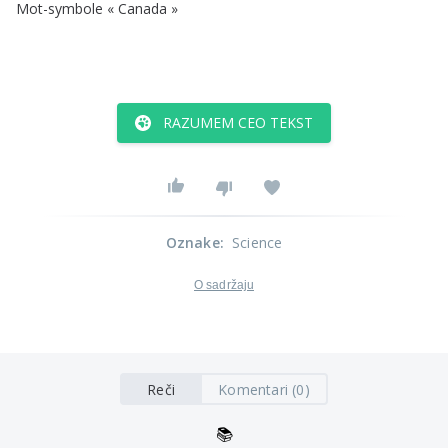
Mot-symbole
«
Canada
»
RAZUMEM CEO TEKST
Oznake
:
Science
O sadržaju
Reči
Komentari (0)
📚