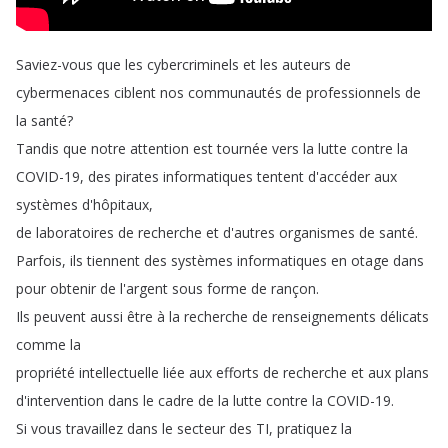
Saviez-vous
que
les
cybercriminels
et
les
auteurs
de
cybermenaces
ciblent
nos
communautés
de
professionnels
de
la
santé
?
Tandis
que
notre
attention
est
tournée
vers
la
lutte
contre
la
COVID-19,
des
pirates
informatiques
tentent
d'accéder
aux
systèmes
d'hôpitaux
,
de
laboratoires
de
recherche
et
d'autres
organismes
de
santé
.
Parfois
,
ils
tiennent
des
systèmes
informatiques
en
otage
dans
pour
obtenir
de
l'argent
sous
forme
de
rançon
.
Ils
peuvent
aussi
être
à
la
recherche
de
renseignements
délicats
comme
la
propriété
intellectuelle
liée
aux
efforts
de
recherche
et
aux
plans
d'intervention
dans
le
cadre
de
la
lutte
contre
la
COVID-19.
Si
vous
travaillez
dans
le
secteur
des
TI
,
pratiquez
la