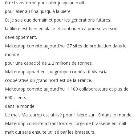
être
transformé
pour
aller
jusqu'au
malt
pour
aller
au
final
jusqu'à
la
bière
.
Et
je
sais
que
demain
et
pour
les
générations
futures
,
la
filière
est
bien
en
place
et
continuera
à
poursuivre
son
développement
.
Malteurop
compte
aujourd'hui
27
sites
de
production
dans
le
monde
pour
une
capacité
de
2,2
millions
de
tonnes
.
Malteurop
appartient
au
groupe
coopératif
Vivescia
coopérative
du
grand
nord-est
de
la
France
.
Malteurop
compte
aujourd'hui
1 100
collaborateurs
et
plus
de
600
clients
dans
le
monde
.
Le
malt
Malteurop
est
utilisé
pour
1
bière
sur
10
dans
le
monde
.
Malteurop
consiste
à
transformer
l'orge
de
brasserie
en
malt
malt
qui
sera
ensuite
utilisé
par
les
brasseurs
.