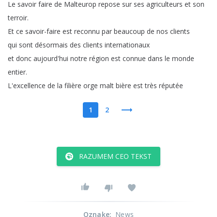
Le
savoir
faire
de
Malteurop
repose
sur
ses
agriculteurs
et
son
terroir
.
Et
ce
savoir-faire
est
reconnu
par
beaucoup
de
nos
clients
qui
sont
désormais
des
clients
internationaux
et
donc
aujourd'hui
notre
région
est
connue
dans
le
monde
entier
.
L'excellence
de
la
filière
orge
malt
bière
est
très
réputée
1
2
RAZUMEM CEO TEKST
Oznake
:
News