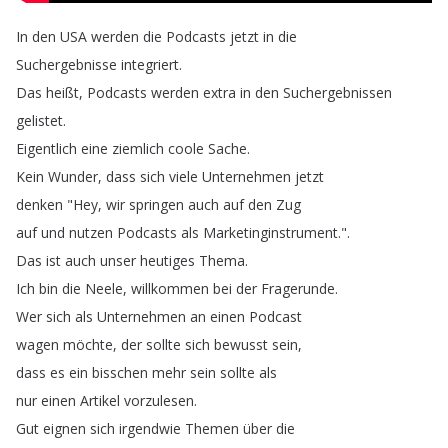
In
den
USA
werden
die
Podcasts
jetzt
in
die
Suchergebnisse
integriert
.
Das
heißt
,
Podcasts
werden
extra
in
den
Suchergebnissen
gelistet
.
Eigentlich
eine
ziemlich
coole
Sache
.
Kein
Wunder
,
dass
sich
viele
Unternehmen
jetzt
denken
"
Hey
,
wir
springen
auch
auf
den
Zug
auf
und
nutzen
Podcasts
als
Marketinginstrument
.".
Das
ist
auch
unser
heutiges
Thema
.
Ich
bin
die
Neele
,
willkommen
bei
der
Fragerunde
.
Wer
sich
als
Unternehmen
an
einen
Podcast
wagen
möchte
,
der
sollte
sich
bewusst
sein
,
dass
es
ein
bisschen
mehr
sein
sollte
als
nur
einen
Artikel
vorzulesen
.
Gut
eignen
sich
irgendwie
Themen
über
die