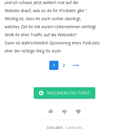
und
ich
schaue
jetzt
wirklich
mal
auf
die
Website
drauf
,
was
es
da
für
Produkte
gibt
.".
Wichtig
ist
,
dass
ihr
euch
vorher
überlegt
,
welches
Ziel
ihr
mit
eurem
Unternehmen
verfolgt
.
Wollt
ihr
eher
Traffic
auf
die
Webseite
?
Dann
ist
wahrscheinlich
Sponsoring
eines
Podcasts
eher
der
richtige
Weg
für
euch
.
1
2
RAZUMEM CEO TEKST
Oznake
:
Lectures