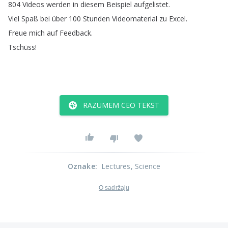
804
Videos
werden
in
diesem
Beispiel
aufgelistet
.
Viel
Spaß
bei
über
100
Stunden
Videomaterial
zu
Excel
.
Freue
mich
auf
Feedback
.
Tschüss
!
RAZUMEM CEO TEKST
Oznake
:
Lectures
, Science
O sadržaju