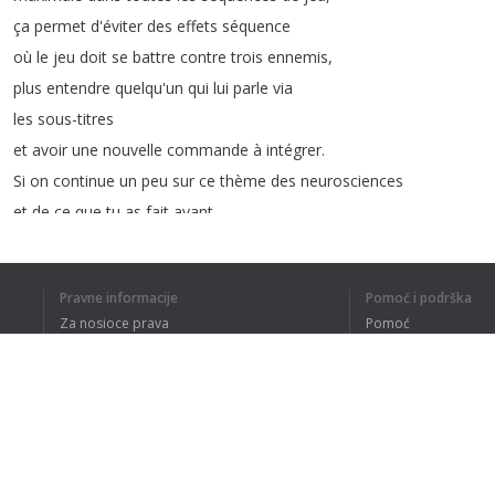
ça
permet
d'éviter
des
effets
séquence
où
le
jeu
doit
se
battre
contre
trois
ennemis
,
plus
entendre
quelqu'un
qui
lui
parle
via
les
sous-titres
et
avoir
une
nouvelle
commande
à
intégrer
.
Si
on
continue
un
peu
sur
ce
thème
des
neurosciences
et
de
ce
que
tu
as
fait
avant
,
est-ce
que
tu
penses
que
la
société
gagnerait
à
connaître
d'avanta
Effectivement
notre
génération
,
on
est
issu
d'un
système
d'éducati
Pravne informacije
Pomoć i podrška
en
toile
de
fond
,
une
certaine
opposition
entre
l'émotionnel
et
le
co
Za nosioce prava
Pomoć
Politika privatnosti
Najčešća pitanja
Terms of Use
1
2
3
Dodatak za pregledač