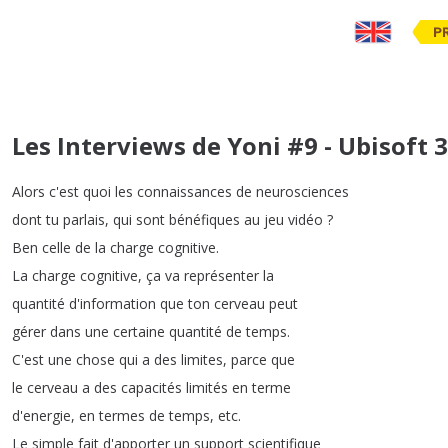
P
Les Interviews de Yoni #9 - Ubisoft 
Alors
c'est
quoi
les
connaissances
de
neurosciences
dont
tu
parlais
,
qui
sont
bénéfiques
au
jeu
vidéo
?
Ben
celle
de
la
charge
cognitive
.
La
charge
cognitive
,
ça
va
représenter
la
quantité
d'information
que
ton
cerveau
peut
gérer
dans
une
certaine
quantité
de
temps
.
C'est
une
chose
qui
a
des
limites
,
parce
que
le
cerveau
a
des
capacités
limités
en
terme
d'energie
,
en
termes
de
temps
,
etc
.
Le
simple
fait
d'apporter
un
support
scientifique