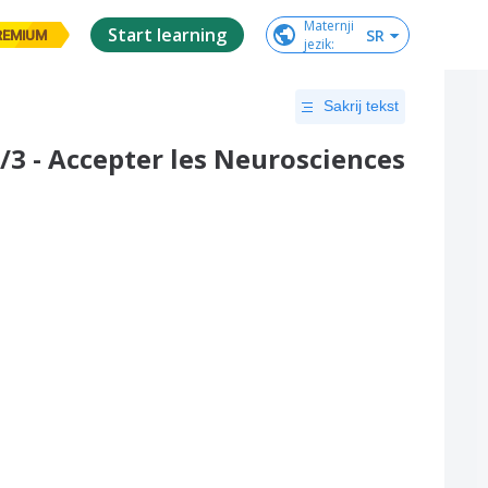
Maternji

Start learning
SR
REMIUM
jezik
:
Sakrij tekst
3/3 - Accepter les Neurosciences