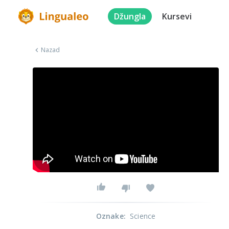
Džungla
Kursevi
Nazad
Oznake
:
Science