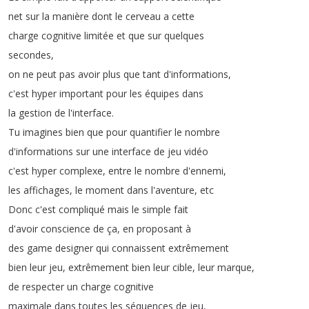
net
sur
la
manière
dont
le
cerveau
a
cette
charge
cognitive
limitée
et
que
sur
quelques
secondes
,
on
ne
peut
pas
avoir
plus
que
tant
d'informations
,
c'est
hyper
important
pour
les
équipes
dans
la
gestion
de
l'interface
.
Tu
imagines
bien
que
pour
quantifier
le
nombre
d'informations
sur
une
interface
de
jeu
vidéo
c'est
hyper
complexe
,
entre
le
nombre
d'ennemi
,
les
affichages
,
le
moment
dans
l'aventure
,
etc
Donc
c'est
compliqué
mais
le
simple
fait
d'avoir
conscience
de
ça
,
en
proposant
à
des
game
designer
qui
connaissent
extrêmement
bien
leur
jeu
,
extrêmement
bien
leur
cible
,
leur
marque
,
de
respecter
un
charge
cognitive
maximale
dans
toutes
les
séquences
de
jeu
,