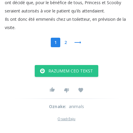
ont
décidé
que
,
pour
le
bénéfice
de
tous
,
Princess
et
Scooby
seraient
autorisés
à
voir
le
patient
qu'ils
attendaient
.
Ils
ont
donc
été
emmenés
chez
un
toiletteur
,
en
prévision
de
la
visite
.
1
2
RAZUMEM CEO TEKST
Oznake
:
animals
O sadržaju