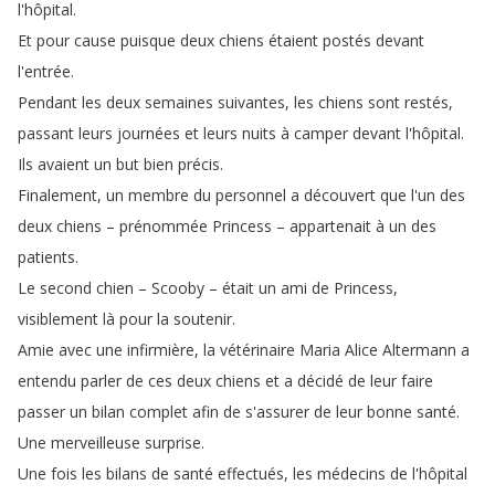
l'hôpital
.
Et
pour
cause
puisque
deux
chiens
étaient
postés
devant
l'entrée
.
Pendant
les
deux
semaines
suivantes
,
les
chiens
sont
restés
,
passant
leurs
journées
et
leurs
nuits
à
camper
devant
l'hôpital
.
Ils
avaient
un
but
bien
précis
.
Finalement
,
un
membre
du
personnel
a
découvert
que
l'un
des
deux
chiens
–
prénommée
Princess
–
appartenait
à
un
des
patients
.
Le
second
chien
–
Scooby
–
était
un
ami
de
Princess
,
visiblement
là
pour
la
soutenir
.
Amie
avec
une
infirmière
,
la
vétérinaire
Maria
Alice
Altermann
a
entendu
parler
de
ces
deux
chiens
et
a
décidé
de
leur
faire
passer
un
bilan
complet
afin
de
s'assurer
de
leur
bonne
santé
.
Une
merveilleuse
surprise
.
Une
fois
les
bilans
de
santé
effectués
,
les
médecins
de
l'hôpital