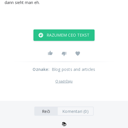
dann
sieht
man
eh
.
RAZUMEM CEO TEKST
Oznake
:
Blog posts and articles
O sadržaju
Reči
Komentari (0)
📚