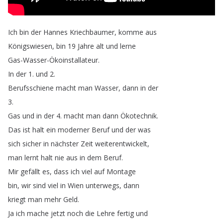
Ich
bin
der
Hannes
Kriechbaumer
,
komme
aus
Königswiesen
,
bin
19
Jahre
alt
und
lerne
Gas-Wasser-Ökoinstallateur
.
In
der
1.
und
2.
Berufsschiene
macht
man
Wasser
,
dann
in
der
3.
Gas
und
in
der
4.
macht
man
dann
Ökotechnik
.
Das
ist
halt
ein
moderner
Beruf
und
der
was
sich
sicher
in
nächster
Zeit
weiterentwickelt
,
man
lernt
halt
nie
aus
in
dem
Beruf
.
Mir
gefällt
es
,
dass
ich
viel
auf
Montage
bin
,
wir
sind
viel
in
Wien
unterwegs
,
dann
kriegt
man
mehr
Geld
.
Ja
ich
mache
jetzt
noch
die
Lehre
fertig
und