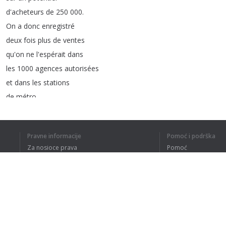
d'acheteurs
de
250 000.
On
a
donc
enregistré
deux
fois
plus
de
ventes
qu'on
ne
l'espérait
dans
les
1000
agences
autorisées
et
dans
les
stations
de
métro
.
La
carte
d'abonnement
mensuel
était
disponible
à
partir
Pravne informacije
Pomoć i podrška
du
20
mars
dernier
Za nosioce prava
Pomoć
pour
avril
.
Politika privatnosti
Najčešća pitanja
Ce
sera
toujours
autour
Terms of Use
de
cette
date
que
les
usagers
du
transport
en
commun
pourront
se
procurer
leur
C
.
A
.
M
.
Dodatak za pregledač
pour
le
mois
suivant
.