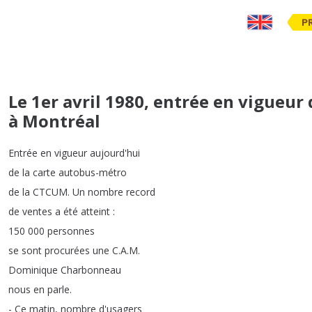
P
Le 1er avril 1980, entrée en vigueur
à Montréal
Entrée
en
vigueur
aujourd'hui
de
la
carte
autobus-métro
de
la
CTCUM
.
Un
nombre
record
de
ventes
a
été
atteint
:
150 000
personnes
se
sont
procurées
une
C
.
A
.
M
.
Dominique
Charbonneau
nous
en
parle
.
-
Ce
matin
,
nombre
d'usagers