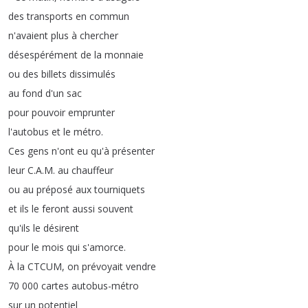
des
transports
en
commun
n'avaient
plus
à
chercher
désespérément
de
la
monnaie
ou
des
billets
dissimulés
au
fond
d'un
sac
pour
pouvoir
emprunter
l'autobus
et
le
métro
.
Ces
gens
n'ont
eu
qu'à
présenter
leur
C
.
A
.
M
.
au
chauffeur
ou
au
préposé
aux
tourniquets
et
ils
le
feront
aussi
souvent
qu'ils
le
désirent
pour
le
mois
qui
s'amorce
.
À
la
CTCUM
,
on
prévoyait
vendre
70 000
cartes
autobus-métro
sur
un
potentiel