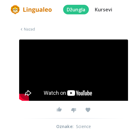
Džungla
Kursevi
Nazad
Oznake
:
Science