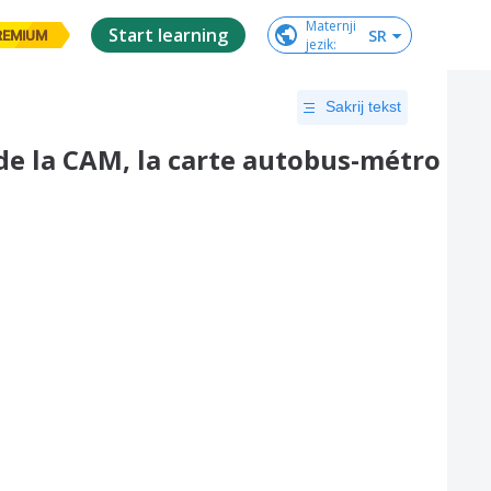
Maternji

Start learning
SR
REMIUM
jezik
:
Sakrij tekst
 de la CAM, la carte autobus-métro