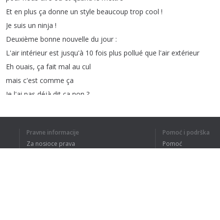
Et
en
plus
ça
donne
un
style
beaucoup
trop
cool
!
Je
suis
un
ninja
!
Deuxième
bonne
nouvelle
du
jour
:
L'air
intérieur
est
jusqu'à
10
fois
plus
pollué
que
l'air
extérieur
Eh
ouais
,
ça
fait
mal
au
cul
mais
c'est
comme
ça
Je
l'ai
pas
déjà
dit
ça
non
?
En
effet
,
les
Composés
Organiques
Volatiles
(
COV
)
qui
s'échappent
de
la
literie
,
Pravne informacije
Pomoć i podrška
des
meubles
,
ou
des
vêtements
Za nosioce prava
Pomoć
polluent
complètement
l'intérieur
de
la
maison
Politika privatnosti
Najčešća pitanja
C'est
particulièrement
pénible
!
Terms of Use
Les
traitements
chimiques
anti-acarien
,
par
exemple
sont
très
toxiques
et
on
ne
sait
rien
sur
leurs
effets
à
long
terme
Alors
Aude
,
de
la
Cocarde
Verte
Dodatak za pregledač
a
imaginé
un
oreiller
en
balle
de
céréales
bio