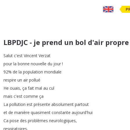
P
LBPDJC - je prend un bol d'air propre
Salut
c'est
Vincent
Verzat
pour
la
bonne
nouvelle
du
jour
!
92%
de
la
population
mondiale
respire
un
air
pollué
He
ouais
,
ça
fait
mal
au
cul
mais
c'est
comme
ça
La
pollution
est
présente
absolument
partout
et
de
manière
quasiment
constante
aujourd'hui
Ca
pose
des
problèmes
neurologiques
,
respiratoires
,