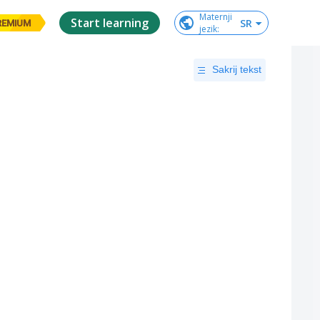
Maternji

Start learning
SR
REMIUM
jezik
:
Sakrij tekst