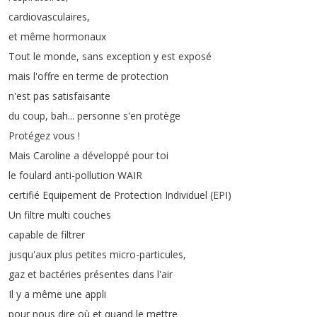
cardiovasculaires
,
et
même
hormonaux
Tout
le
monde
,
sans
exception
y
est
exposé
mais
l'offre
en
terme
de
protection
n'est
pas
satisfaisante
du
coup
,
bah
...
personne
s'en
protège
Protégez
vous
!
Mais
Caroline
a
développé
pour
toi
le
foulard
anti-pollution
WAIR
certifié
Equipement
de
Protection
Individuel
(
EPI
)
Un
filtre
multi
couches
capable
de
filtrer
jusqu'aux
plus
petites
micro-particules
,
gaz
et
bactéries
présentes
dans
l'air
Il
y
a
même
une
appli
pour
nous
dire
où
et
quand
le
mettre