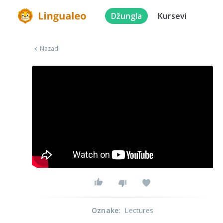
Džungla
Kursevi
Nazad
Oznake
:
Lectures