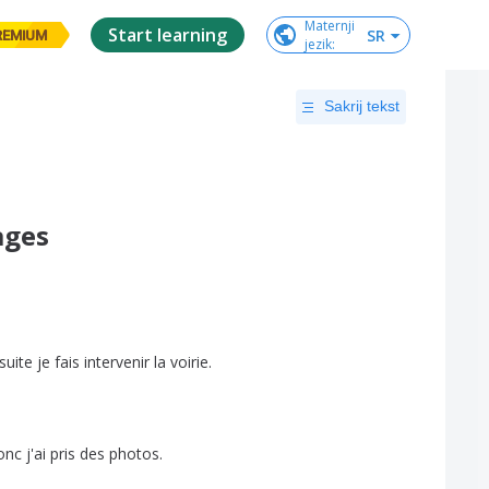
Maternji

Start learning
SR
REMIUM
jezik
:
Sakrij tekst
ages
suite
je
fais
intervenir
la
voirie
.
onc
j'ai
pris
des
photos
.