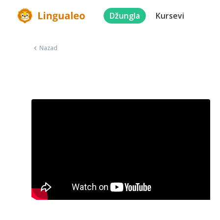
Džungla
Kursevi
Nazad