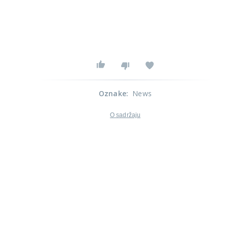
Oznake
:
News
O sadržaju