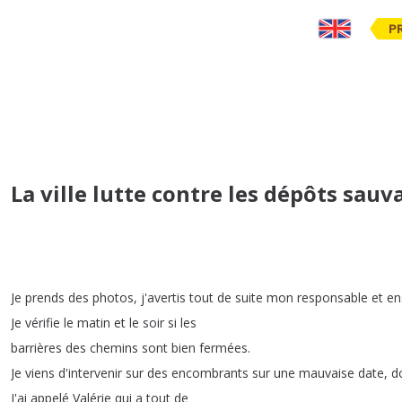
P
La ville lutte contre les dépôts sauv
Je
prends
des
photos
,
j'avertis
tout
de
suite
mon
responsable
et
en
Je
vérifie
le
matin
et
le
soir
si
les
barrières
des
chemins
sont
bien
fermées
.
Je
viens
d'intervenir
sur
des
encombrants
sur
une
mauvaise
date
,
d
J'ai
appelé
Valérie
qui
a
tout
de