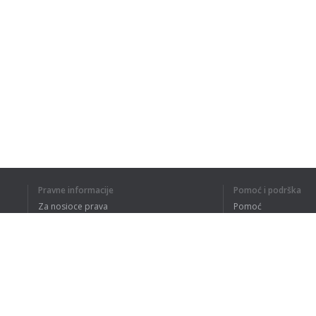
Pravne informacije
Pomoć i podrška
Za nosioce prava
Pomoć
Politika privatnosti
Najčešća pitanja
Terms of Use
Dodatak za pregledač