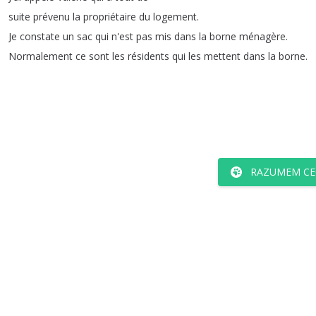
suite
prévenu
la
propriétaire
du
logement
.
Je
constate
un
sac
qui
n'est
pas
mis
dans
la
borne
ménagère
.
Normalement
ce
sont
les
résidents
qui
les
mettent
dans
la
borne
.
RAZUMEM CE